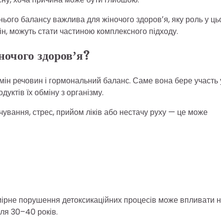
шнього балансу важлива для жіночого здоровʼя, яку роль у ц
гін, можуть стати частиною комплексного підходу.
ночого здоровʼя?
мін речовин і гормональний баланс. Саме вона бере участь 
дуктів їх обміну з організму.
ування, стрес, прийом ліків або нестачу руху — це може
омірне порушення детоксикаційних процесів може впливати 
сля 30–40 років.