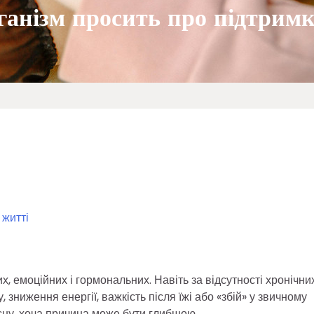
ганізм просить про підтрим
 житті
, емоційних і гормональних. Навіть за відсутності хронічни
зниження енергії, важкість після їжі або «збій» у звичному
 сну, хоча причина може бути глибшою.