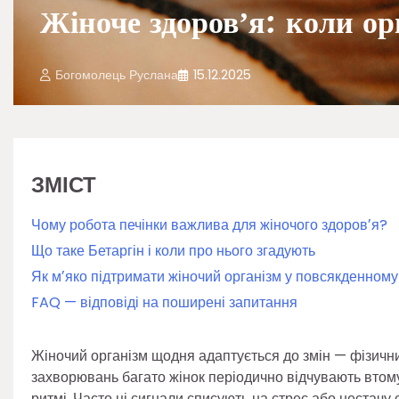
Жіноче здоровʼя: коли ор
Богомолець Руслана
15.12.2025
ЗМІСТ
Чому робота печінки важлива для жіночого здоровʼя?
Що таке Бетаргін і коли про нього згадують
Як мʼяко підтримати жіночий організм у повсякденному
FAQ — відповіді на поширені запитання
Жіночий організм щодня адаптується до змін — фізичних
захворювань багато жінок періодично відчувають втому, 
ритмі. Часто ці сигнали списують на стрес або нестачу