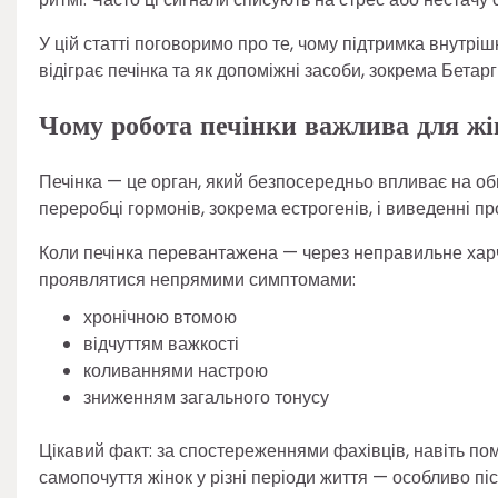
У цій статті поговоримо про те, чому підтримка внутрі
відіграє печінка та як допоміжні засоби, зокрема Бетар
Чому робота печінки важлива для жі
Печінка — це орган, який безпосередньо впливає на об
переробці гормонів, зокрема естрогенів, і виведенні про
Коли печінка перевантажена — через неправильне харч
проявлятися непрямими симптомами:
хронічною втомою
відчуттям важкості
коливаннями настрою
зниженням загального тонусу
Цікавий факт: за спостереженнями фахівців, навіть п
самопочуття жінок у різні періоди життя — особливо пі