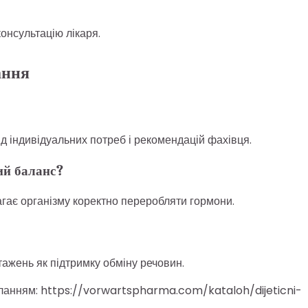
онсультацію лікаря.
ання
ід індивідуальних потреб і рекомендацій фахівця.
ий баланс?
гає організму коректно переробляти гормони.
тажень як підтримку обміну речовин.
силанням: https://vorwartspharma.com/kataloh/dijeticni-