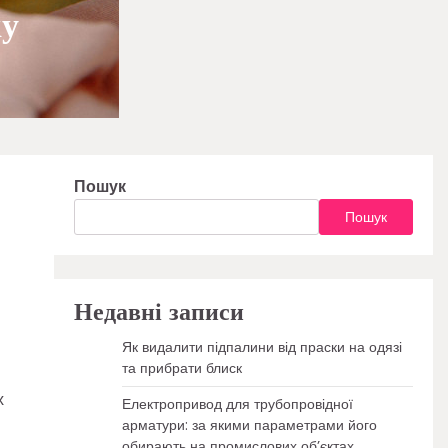
ку
Пошук
Пошук
Недавні записи
Як видалити підпалини від праски на одязі
та прибрати блиск
х
Електропривод для трубопровідної
арматури: за якими параметрами його
обирають на промислових об’єктах