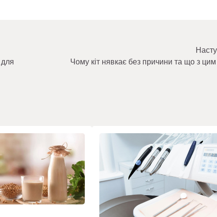
Насту
 для
Чому кіт нявкає без причини та що з цим