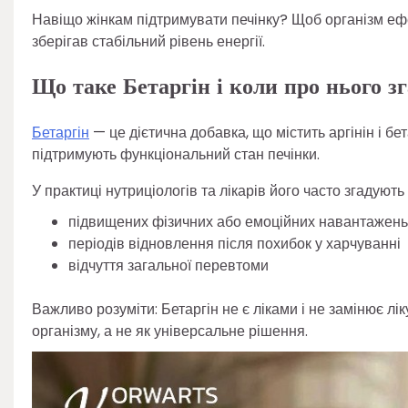
Навіщо жінкам підтримувати печінку? Щоб організм еф
зберігав стабільний рівень енергії.
Що таке Бетаргін і коли про нього з
Бетаргін
— це дієтична добавка, що містить аргінін і бе
підтримують функціональний стан печінки.
У практиці нутриціологів та лікарів його часто згадують 
підвищених фізичних або емоційних навантажень
періодів відновлення після похибок у харчуванні
відчуття загальної перевтоми
Важливо розуміти: Бетаргін не є ліками і не замінює л
організму, а не як універсальне рішення.