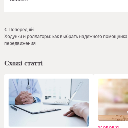
Навігація
Попередній:
Ходунки и роллаторы: как выбрать надежного помощника
записів
передвижения
Схожі статті
ЗДОРОВ'Я