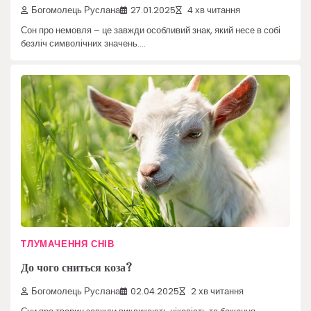
Богомолець Руслана
27.01.2025
4 хв читання
Сон про немовля – це завжди особливий знак, який несе в собі
безліч символічних значень.…
ТЛУМАЧЕННЯ СНІВ
До чого сниться коза?
Богомолець Руслана
02.04.2025
2 хв читання