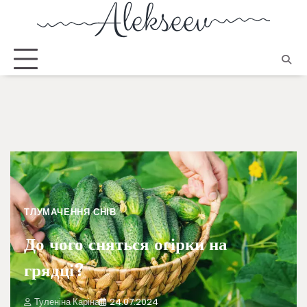
ТЛУМАЧЕННЯ СНІВ
До чого сняться огірки на
грядці?
Туленіна Каріна
24.07.2024