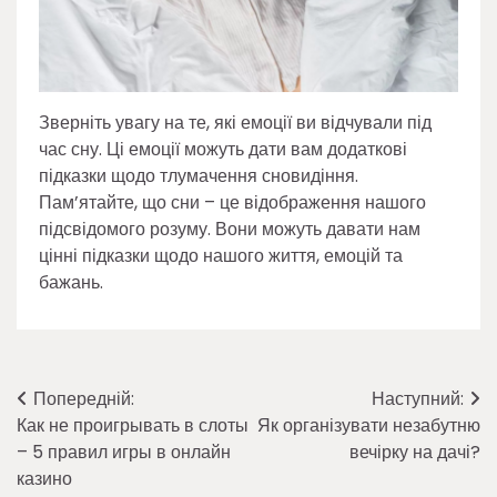
Зверніть увагу на те, які емоції ви відчували під
час сну. Ці емоції можуть дати вам додаткові
підказки щодо тлумачення сновидіння.
Пам’ятайте, що сни – це відображення нашого
підсвідомого розуму. Вони можуть давати нам
цінні підказки щодо нашого життя, емоцій та
бажань.
Навігація
Попередній:
Наступний:
Как не проигрывать в слоты
Як організувати незабутню
записів
– 5 правил игры в онлайн
вечірку на дачі?
казино