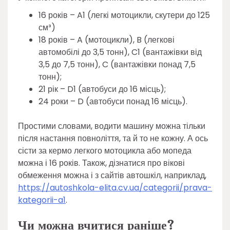
16 років – A1 (легкі мотоцикли, скутери до 125
см³)
18 років – A (мотоцикли), B (легкові
автомобілі до 3,5 тонн), C1 (вантажівки від
3,5 до 7,5 тонн), C (вантажівки понад 7,5
тонн);
21 рік – D1 (автобуси до 16 місць);
24 роки – D (автобуси понад 16 місць).
Простими словами, водити машину можна тільки
після настання повноліття, та й то не кожну. А ось
сісти за кермо легкого мотоцикла або мопеда
можна і 16 років. Також, дізнатися про вікові
обмеження можна і з сайтів автошкіл, наприклад,
https://autoshkola-elita.cv.ua/categorii/prava-
kategorii-a1
.
Чи можна вчитися раніше?