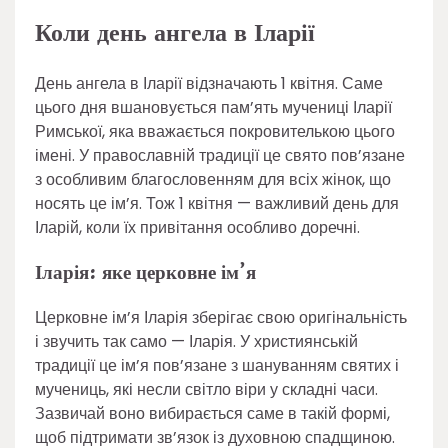
Коли день ангела в Іларії
День ангела в Іларії відзначають 1 квітня. Саме
цього дня вшановується пам’ять мучениці Іларії
Римської, яка вважається покровителькою цього
імені. У православній традиції це свято пов’язане
з особливим благословенням для всіх жінок, що
носять це ім’я. Тож 1 квітня — важливий день для
Іларій, коли їх привітання особливо доречні.
Іларія: яке церковне ім’я
Церковне ім’я Іларія зберігає свою оригінальність
і звучить так само — Іларія. У християнській
традиції це ім’я пов’язане з шануванням святих і
мучениць, які несли світло віри у складні часи.
Зазвичай воно вибирається саме в такій формі,
щоб підтримати зв’язок із духовною спадщиною.