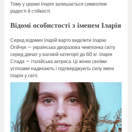
Тому у церкві Іларія залишається символом
радості й стійкості.
Відомі особистості з іменем Іларія
Серед відомих Іларій варто виділити Іларію
Огійчук — українська дворазова чемпіонка світу
серед дівчат у ваговій категорії до 60 кг. Іларія
Спада — італійська актриса. Ці жінки своїми
успіхами надихають і підтверджують силу імені
Іларія у світі.