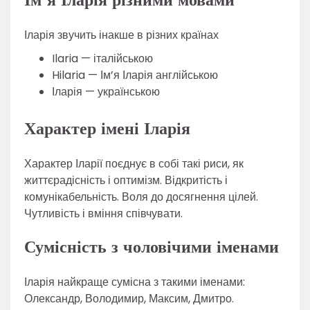
Ім’я Іларія різними мовами
Іларія звучить інакше в різних країнах
Ilaria — італійською
Hilaria — Ім’я Іларія англійською
Іларія — українською
Характер імені Іларія
Характер Іларії поєднує в собі такі риси, як
життєрадісність і оптимізм. Відкритість і
комунікабельність. Воля до досягнення цілей.
Чутливість і вміння співчувати.
Сумісність з чоловічими іменами
Іларія найкраще сумісна з такими іменами:
Олександр, Володимир, Максим, Дмитро.