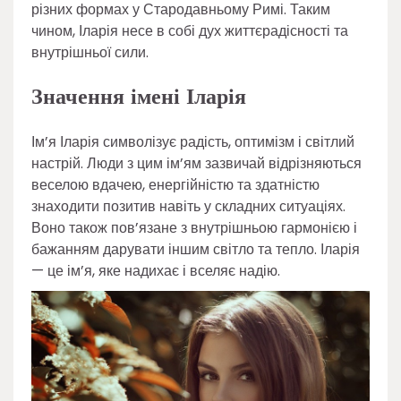
різних формах у Стародавньому Римі. Таким
чином, Іларія несе в собі дух життєрадісності та
внутрішньої сили.
Значення імені Іларія
Ім’я Іларія символізує радість, оптимізм і світлий
настрій. Люди з цим ім’ям зазвичай відрізняються
веселою вдачею, енергійністю та здатністю
знаходити позитив навіть у складних ситуаціях.
Воно також пов’язане з внутрішньою гармонією і
бажанням дарувати іншим світло та тепло. Іларія
— це ім’я, яке надихає і вселяє надію.