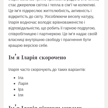
стає джерелом світла і тепла в сім’ї чи колективі.
Це ім’я підкреслює життєлюбність, активність і
відкритість до світу. Уособлюючи веселу натуру,
Іларія водночас володіє врівноваженістю і
відповідальністю, що робить її гарною подругою,
співробітницею і партнеркою. Це ім’я надає своїй
власниці внутрішню свободу і прагнення бути
кращою версією себе.
Ім’я Іларія скорочено
Іларія часто скорочують до таких варіантів:
Іла
Ларія
Іра
Іля