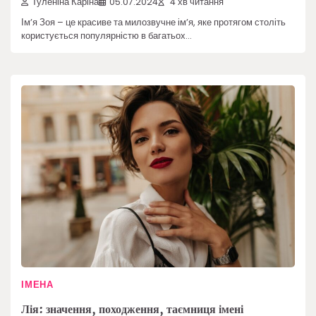
Туленіна Каріна
05.07.2024
4 хв читання
Ім’я Зоя – це красиве та милозвучне ім’я, яке протягом століть
користується популярністю в багатьох…
ІМЕНА
Лія: значення, походження, таємниця імені