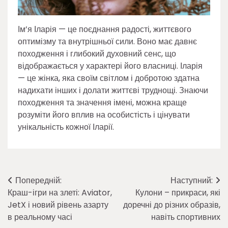
Ім’я Іларія — це поєднання радості, життєвого
оптимізму та внутрішньої сили. Воно має давнє
походження і глибокий духовний сенс, що
відображається у характері його власниці. Іларія
— це жінка, яка своїм світлом і добротою здатна
надихати інших і долати життєві труднощі. Знаючи
походження та значення імені, можна краще
розуміти його вплив на особистість і цінувати
унікальність кожної Іларії.
Навігація
Попередній:
Наступний:
Краш-ігри на злеті: Aviator,
Кулони – прикраси, які
записів
JetX і новий рівень азарту
доречні до різних образів,
в реальному часі
навіть спортивних