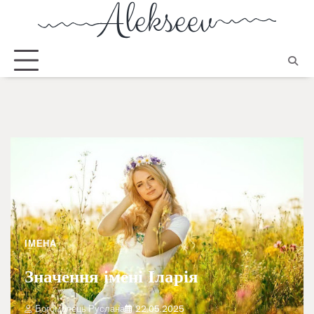
ІМЕНА
Значення імені Іларія
Богомолець Руслана
22.05.2025