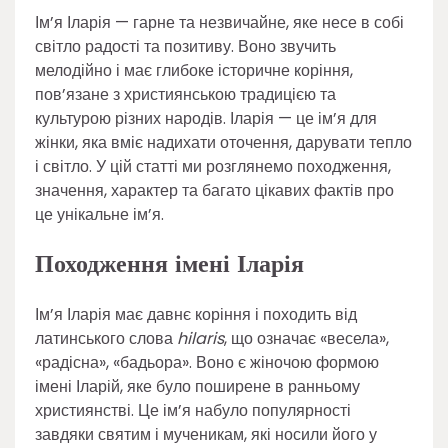
Ім’я Іларія — гарне та незвичайне, яке несе в собі
світло радості та позитиву. Воно звучить
мелодійно і має глибоке історичне коріння,
пов’язане з християнською традицією та
культурою різних народів. Іларія — це ім’я для
жінки, яка вміє надихати оточення, дарувати тепло
і світло. У цій статті ми розглянемо походження,
значення, характер та багато цікавих фактів про
це унікальне ім’я.
Походження імені Іларія
Ім’я Іларія має давнє коріння і походить від
латинського слова
hilaris
, що означає «весела»,
«радісна», «бадьора». Воно є жіночою формою
імені Іларій, яке було поширене в ранньому
християнстві. Це ім’я набуло популярності
завдяки святим і мученикам, які носили його у