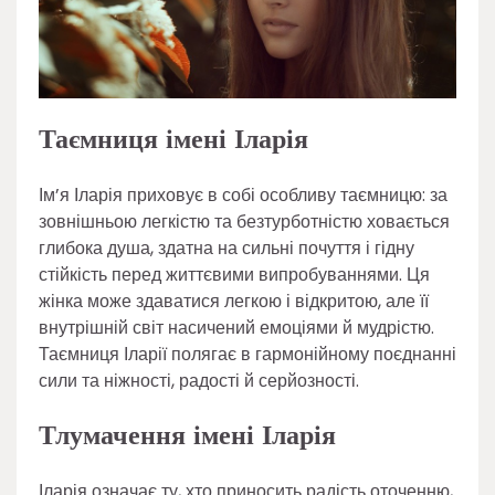
Таємниця імені Іларія
Ім’я Іларія приховує в собі особливу таємницю: за
зовнішньою легкістю та безтурботністю ховається
глибока душа, здатна на сильні почуття і гідну
стійкість перед життєвими випробуваннями. Ця
жінка може здаватися легкою і відкритою, але її
внутрішній світ насичений емоціями й мудрістю.
Таємниця Іларії полягає в гармонійному поєднанні
сили та ніжності, радості й серйозності.
Тлумачення імені Іларія
Іларія означає ту, хто приносить радість оточенню,