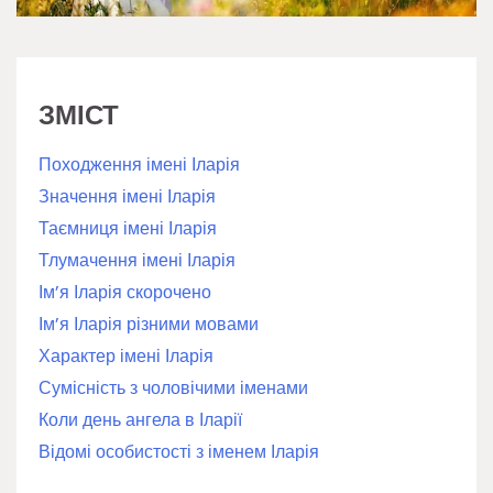
ЗМІСТ
Походження імені Іларія
Значення імені Іларія
Таємниця імені Іларія
Тлумачення імені Іларія
Ім’я Іларія скорочено
Ім’я Іларія різними мовами
Характер імені Іларія
Сумісність з чоловічими іменами
Коли день ангела в Іларії
Відомі особистості з іменем Іларія