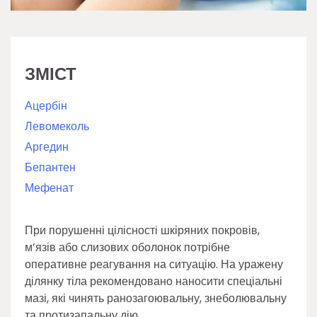
ЗМІСТ
Ацербін
Левомеколь
Аргедин
Бепантен
Мефенат
При порушенні цілісності шкіряних покровів,
м’язів або слизових оболонок потрібне
оперативне реагування на ситуацію. На уражену
ділянку тіла рекомендовано наносити спеціальні
мазі, які чинять ранозагоювальну, знеболювальну
та протизапальну дію.