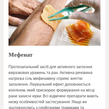
Мефенат
Протизапальний засіб для активного загоєння
виразкових уражень та ран. Активна речовина
натрієва сіль мефенаміну сприяє зняттю
запалення. Лікувальний ефект доповнюється
вініліном, який прискорює формування на місці
рани захисні кірки. Всі відмічені препарати мають
низку особливостей застосування. Якщо ви
зіштовхнулись з серйозними травмами та