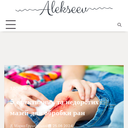
ЗДОРОВ'Я
5 ефективних та недорогих
мазей для обробки ран
Марко Грушевський
25.06.2024