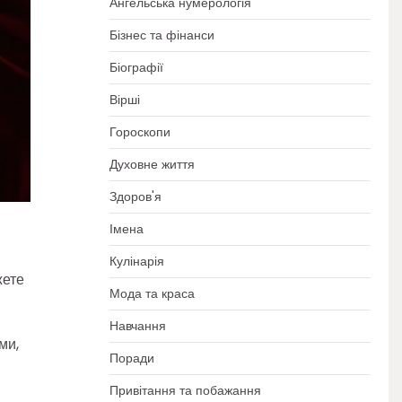
Ангельська нумерологія
Бізнес та фінанси
Біографії
Вірші
Гороскопи
Духовне життя
Здоров'я
Імена
Кулінарія
жете
Мода та краса
Навчання
ми,
Поради
Привітання та побажання