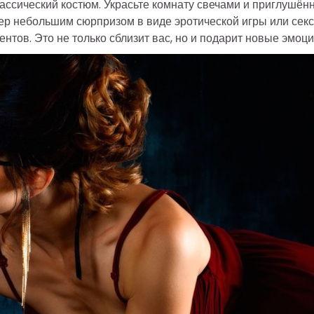
классический костюм. Украсьте комнату свечами и приглушё
ер небольшим сюрпризом в виде эротической игры или сек
тов. Это не только сблизит вас, но и подарит новые эмоци