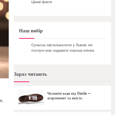
Цікаві факти
Наш вибір
Сучасна офтальмологія у Львові: які
послуги має надавати хороша клініка
Зараз читають
Чоловічі кеди від Davis –
асортимент та якість
и,