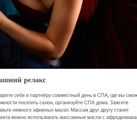
машний релакс
дарите себе и партнёру совместный день в СПА, где вы смо
жности посетить салон, организуйте СПА дома. Зажгите
бавьте немного эфирных масел. Массаж друг другу станет
екта можно использовать массажные масла с афродизиака