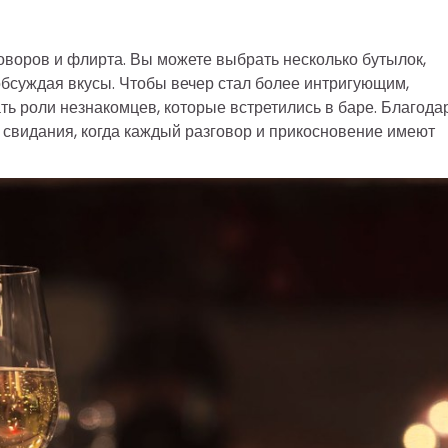
оворов и флирта. Вы можете выбрать несколько бутылок,
обсуждая вкусы. Чтобы вечер стал более интригующим,
ь роли незнакомцев, которые встретились в баре. Благода
свидания, когда каждый разговор и прикосновение имеют