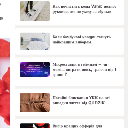
м
Как почистить кеды Vans: полное
руководство по уходу за обувью
ля
Коли бамбукові ковдри стануть
найкращим вибором
Мікроставки в геймплеї – чи
можна виграти щось, граючи від 1
гривні?
Потайні блискавки YKK на всі
випадки життя від GUDZIK
Вибір кращих офферів для