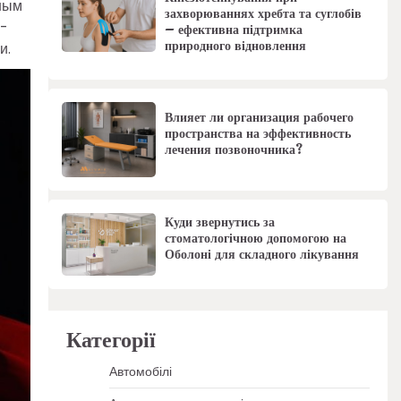
нным
захворюваннях хребта та суглобів
с-
– ефективна підтримка
природного відновлення
и.
Влияет ли организация рабочего
пространства на эффективность
лечения позвоночника?
Куди звернутись за
стоматологічною допомогою на
Оболоні для складного лікування
Категорії
Автомобілі