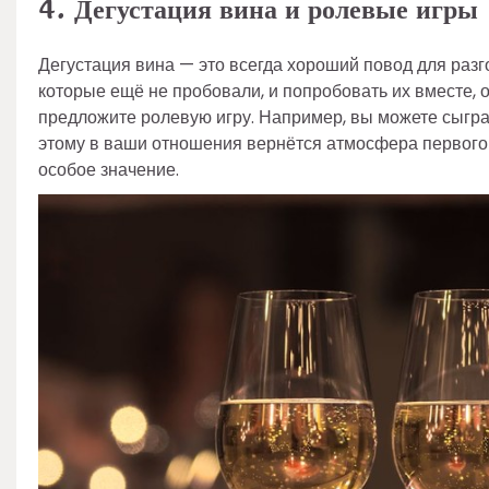
4. Дегустация вина и ролевые игры
Дегустация вина — это всегда хороший повод для разг
которые ещё не пробовали, и попробовать их вместе, 
предложите ролевую игру. Например, вы можете сыграт
этому в ваши отношения вернётся атмосфера первого 
особое значение.