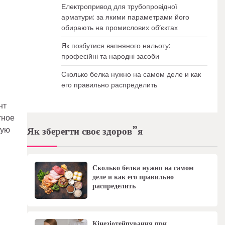
Електропривод для трубопровідної
арматури: за якими параметрами його
обирають на промислових об’єктах
7
Як позбутися вапняного нальоту:
професійні та народні засоби
Сколько белка нужно на самом деле и как
его правильно распределить
нт
тное
ную
Як зберегти своє здоров”я
Сколько белка нужно на самом
деле и как его правильно
распределить
Кінезіотейпування при