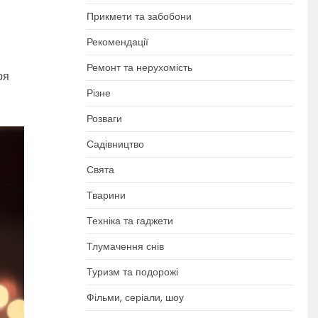
Прикмети та забобони
Рекомендації
Ремонт та нерухомість
ря
Різне
Розваги
Садівництво
Свята
Тварини
Техніка та гаджети
Тлумачення снів
Туризм та подорожі
Фільми, серіали, шоу