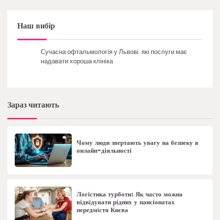
Наш вибір
Сучасна офтальмологія у Львові: які послуги має
надавати хороша клініка
Зараз читають
Чому люди звертають увагу на безпеку в
онлайн-діяльності
Логістика турботи: Як часто можна
відвідувати рідних у пансіонатах
передмістя Києва