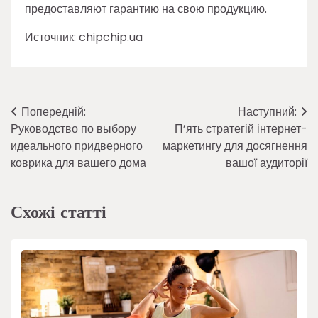
предоставляют гарантию на свою продукцию.
Источник: chipchip.ua
Навігація
Попередній:
Наступний:
Руководство по выбору
П’ять стратегій інтернет-
записів
идеального придверного
маркетингу для досягнення
коврика для вашего дома
вашої аудиторії
Схожі статті