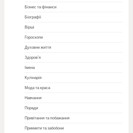
Бізнес та фінанси
Біографії
Вірші
Гороскопи
Духовне життя
Здоров'я
Імена
Кулінарія
Мода та краса
Навчання
Поради
Привітання та побажання
Прикмети та забобони