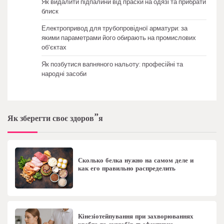
Як видалити підпалини від праски на одязі та прибрати
блиск
Електропривод для трубопровідної арматури: за
якими параметрами його обирають на промислових
об’єктах
Як позбутися вапняного нальоту: професійні та
народні засоби
Як зберегти своє здоров”я
Сколько белка нужно на самом деле и
как его правильно распределить
Кінезіотейпування при захворюваннях