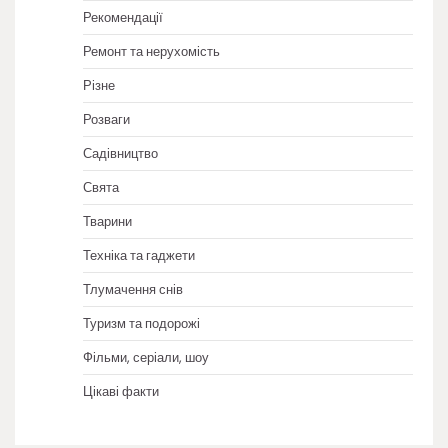
Рекомендації
Ремонт та нерухомість
Різне
Розваги
Садівництво
Свята
Тварини
Техніка та гаджети
Тлумачення снів
Туризм та подорожі
Фільми, серіали, шоу
Цікаві факти