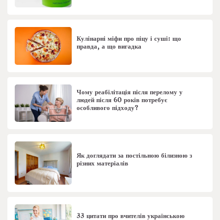
Кулінарні міфи про піцу і суші: що
правда, а що вигадка
Чому реабілітація після перелому у
людей після 60 років потребує
особливого підходу?
Як доглядати за постільною білизною з
різних матеріалів
33 цитати про вчителів українською