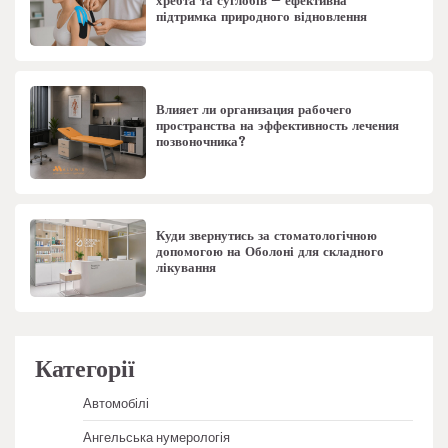
хребта та суглобів – ефективна
підтримка природного відновлення
Влияет ли организация рабочего
пространства на эффективность лечения
позвоночника?
Куди звернутись за стоматологічною
допомогою на Оболоні для складного
лікування
Категорії
Автомобілі
Ангельська нумерологія