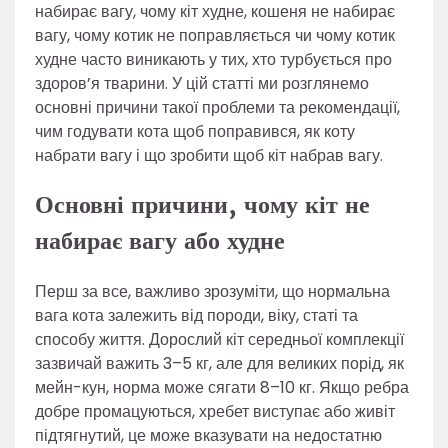
набирає вагу, чому кіт худне, кошеня не набирає
вагу, чому котик не поправляється чи чому котик
худне часто виникають у тих, хто турбується про
здоров’я тварини. У цій статті ми розглянемо
основні причини такої проблеми та рекомендації,
чим годувати кота щоб поправився, як коту
набрати вагу і що зробити щоб кіт набрав вагу.
Основні причини, чому кіт не
набирає вагу або худне
Перш за все, важливо зрозуміти, що нормальна
вага кота залежить від породи, віку, статі та
способу життя. Дорослий кіт середньої комплекції
зазвичай важить 3–5 кг, але для великих порід, як
мейн-кун, норма може сягати 8–10 кг. Якщо ребра
добре промацуються, хребет виступає або живіт
підтягнутий, це може вказувати на недостатню