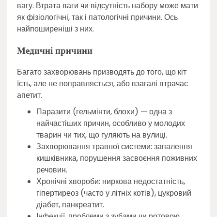
вагу. Втрата ваги чи відсутність набору може мати
як фізіологічні, так і патологічні причини. Ось
найпоширеніші з них.
Медичні причини
Багато захворювань призводять до того, що кіт
їсть, але не поправляється, або взагалі втрачає
апетит.
Паразити (гельмінти, блохи) — одна з
найчастіших причин, особливо у молодих
тварин чи тих, що гуляють на вулиці.
Захворювання травної системи: запалення
кишківника, порушення засвоєння поживних
речовин.
Хронічні хвороби: ниркова недостатність,
гіпертиреоз (часто у літніх котів), цукровий
діабет, панкреатит.
Інфекції, проблеми з зубами чи ротовою