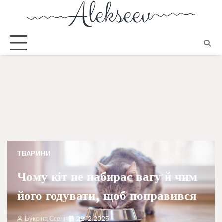
ТВАРИНИ
Чому кіт не набирає вагу й чим
його годувати, щоб поправився
Буксіна Єсенія
22.12.2025