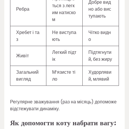
Добре вид
ться з легк
Ребра
но або вис
им натиско
тупають
м
Хребет і та
Не виступа
Чітко видн
з
ють
о
Легкий підт
Підтягнути
Живіт
ік
й, без жиру
Загальний
М’язисте ті
Худорляви
вигляд
ло
й, млявий
Регулярне зважування (раз на місяць) допоможе
відстежувати динаміку.
Як допомогти коту набрати вагу: