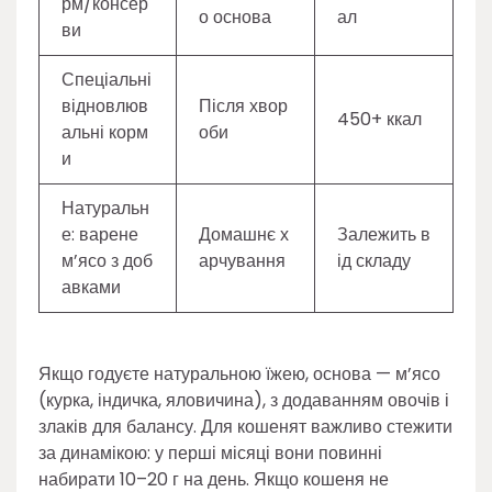
рм/консер
о основа
ал
ви
Спеціальні
відновлюв
Після хвор
450+ ккал
альні корм
оби
и
Натуральн
е: варене
Домашнє х
Залежить в
м’ясо з доб
арчування
ід складу
авками
Якщо годуєте натуральною їжею, основа — м’ясо
(курка, індичка, яловичина), з додаванням овочів і
злаків для балансу. Для кошенят важливо стежити
за динамікою: у перші місяці вони повинні
набирати 10–20 г на день. Якщо кошеня не