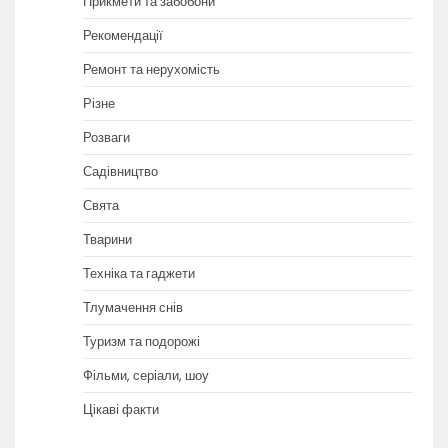
Прикмети та забобони
Рекомендації
Ремонт та нерухомість
Різне
Розваги
Садівництво
Свята
Тварини
Техніка та гаджети
Тлумачення снів
Туризм та подорожі
Фільми, серіали, шоу
Цікаві факти