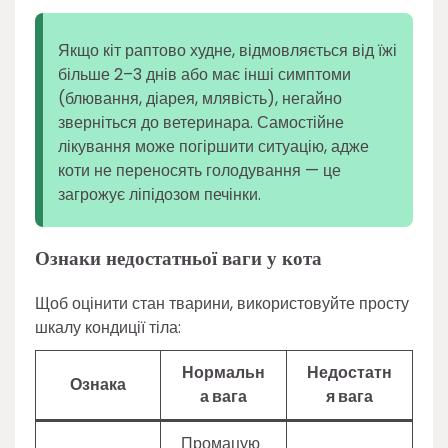
Якщо кіт раптово худне, відмовляється від їжі
більше 2–3 днів або має інші симптоми
(блювання, діарея, млявість), негайно
зверніться до ветеринара. Самостійне
лікування може погіршити ситуацію, адже
коти не переносять голодування — це
загрожує ліпідозом печінки.
Ознаки недостатньої ваги у кота
Щоб оцінити стан тварини, використовуйте просту
шкалу кондиції тіла:
Нормальн
Недостатн
Ознака
а вага
я вага
Промацую