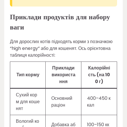
Приклади продуктів для набору
ваги
Для дорослих котів підходять корми з позначкою
“high energy” або для кошенят. Ось орієнтовна
таблиця калорійності:
Приклади
Калорійні
Тип корму
використа
сть (на 10
ння
0 г)
Сухий кор
Основний
400–450 к
м для коше
раціон
кал
нят
Вологий ко
Добавка аб
100–150 кк