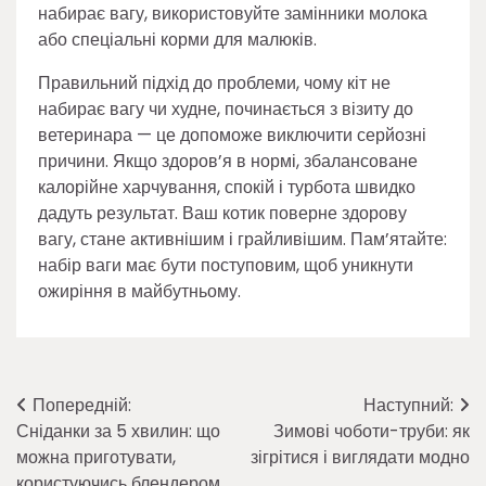
набирає вагу, використовуйте замінники молока
або спеціальні корми для малюків.
Правильний підхід до проблеми, чому кіт не
набирає вагу чи худне, починається з візиту до
ветеринара — це допоможе виключити серйозні
причини. Якщо здоров’я в нормі, збалансоване
калорійне харчування, спокій і турбота швидко
дадуть результат. Ваш котик поверне здорову
вагу, стане активнішим і грайливішим. Пам’ятайте:
набір ваги має бути поступовим, щоб уникнути
ожиріння в майбутньому.
Навігація
Попередній:
Наступний:
Сніданки за 5 хвилин: що
Зимові чоботи-труби: як
записів
можна приготувати,
зігрітися і виглядати модно
користуючись блендером