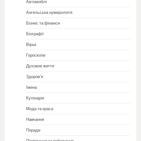
Автомобілі
Ангельська нумерологія
Бізнес та фінанси
Біографії
Вірші
Гороскопи
Духовне життя
Здоров'я
Імена
Кулінарія
Мода та краса
Навчання
Поради
Привітання та побажання