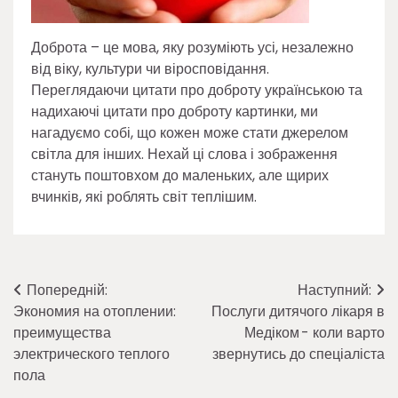
Доброта – це мова, яку розуміють усі, незалежно
від віку, культури чи віросповідання.
Переглядаючи цитати про доброту українською та
надихаючі цитати про доброту картинки, ми
нагадуємо собі, що кожен може стати джерелом
світла для інших. Нехай ці слова і зображення
стануть поштовхом до маленьких, але щирих
вчинків, які роблять світ теплішим.
Навігація
Попередній:
Наступний:
Экономия на отоплении:
Послуги дитячого лікаря в
записів
преимущества
Медіком - коли варто
электрического теплого
звернутись до спеціаліста
пола