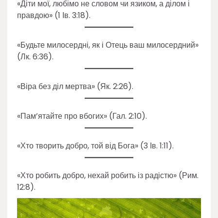
«Діти мої, любімо не словом чи язиком, а ділом і
правдою» (1 Ів. 3:18).
«Будьте милосердні, як і Отець ваш милосердний»
(Лк. 6:36).
«Віра без діл мертва» (Як. 2:26).
«Пам’ятайте про вбогих» (Гал. 2:10).
«Хто творить добро, той від Бога» (3 Ів. 1:11).
«Хто робить добро, нехай робить із радістю» (Рим.
12:8).