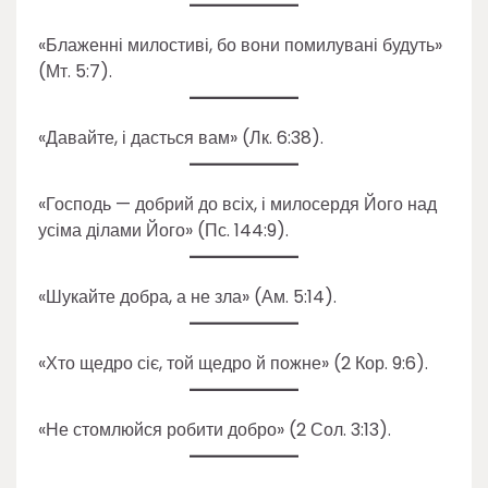
«Блаженні милостиві, бо вони помилувані будуть»
(Мт. 5:7).
«Давайте, і дасться вам» (Лк. 6:38).
«Господь — добрий до всіх, і милосердя Його над
усіма ділами Його» (Пс. 144:9).
«Шукайте добра, а не зла» (Ам. 5:14).
«Хто щедро сіє, той щедро й пожне» (2 Кор. 9:6).
«Не стомлюйся робити добро» (2 Сол. 3:13).