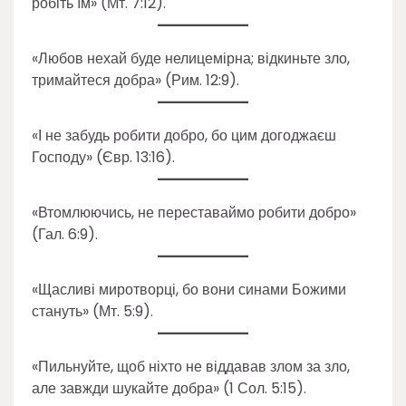
робіть їм» (Мт. 7:12).
«Любов нехай буде нелицемірна; відкиньте зло,
тримайтеся добра» (Рим. 12:9).
«І не забудь робити добро, бо цим догоджаєш
Господу» (Євр. 13:16).
«Втомлюючись, не переставаймо робити добро»
(Гал. 6:9).
«Щасливі миротворці, бо вони синами Божими
стануть» (Мт. 5:9).
«Пильнуйте, щоб ніхто не віддавав злом за зло,
але завжди шукайте добра» (1 Сол. 5:15).