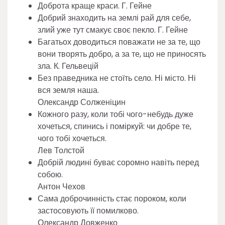
Доброта краще краси. Г. Гейне
Добрий знаходить на землі рай для себе,
злий уже тут смакує своє пекло. Г. Гейне
Багатьох доводиться поважати не за те, що
вони творять добро, а за те, що не приносять
зла. К. Гельвецій
Без праведника не стоїть село. Ні місто. Ні
вся земля наша.
Олександр Солженіцин
Кожного разу, коли тобі чого-небудь дуже
хочеться, спинись і поміркуй: чи добре те,
чого тобі хочеться.
Лев Толстой
Добрій людині буває соромно навіть перед
собою.
Антон Чехов
Сама доброчинність стає пороком, коли
застосовують її помилково.
Олександр Довженко