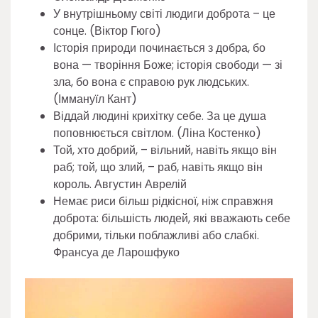
У внутрішньому світі людиги доброта – це
сонце. (Віктор Гюго)
Історія природи починається з добра, бо
вона — творіння Боже; історія свободи — зі
зла, бо вона є справою рук людських.
(Іммануїл Кант)
Віддай людині крихітку себе. За це душа
поповнюється світлом. (Ліна Костенко)
Той, хто добрий, – вільний, навіть якщо він
раб; той, що злий, – раб, навіть якщо він
король. Августин Аврелій
Немає риси більш рідкісної, ніж справжня
доброта: більшість людей, які вважають себе
добрими, тільки поблажливі або слабкі.
Франсуа де Ларошфуко