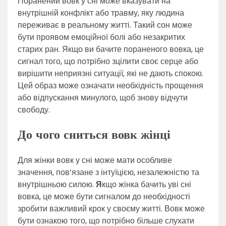
Поранений вовк у сні може вказувати на
внутрішній конфлікт або травму, яку людина
переживає в реальному житті. Такий сон може
бути проявом емоційної болі або незакритих
старих ран. Якщо ви бачите пораненого вовка, це
сигнал того, що потрібно зцілити своє серце або
вирішити неприязні ситуації, які не дають спокою.
Цей образ може означати необхідність прощення
або відпускання минулого, щоб знову відчути
свободу.
До чого сниться вовк жінці
Для жінки вовк у сні може мати особливе
значення, пов’язане з інтуїцією, незалежністю та
внутрішньою силою.
Я
кщо жінка бачить уві сні
вовка, це може бути сигналом до необхідності
зробити важливий крок у своєму житті. Вовк може
бути ознакою того, що потрібно більше слухати