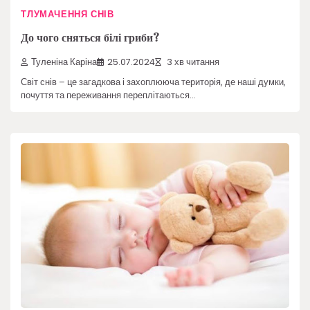
ТЛУМАЧЕННЯ СНІВ
До чого сняться білі гриби?
Туленіна Каріна
25.07.2024
3 хв читання
Світ снів – це загадкова і захоплююча територія, де наші думки,
почуття та переживання переплітаються…