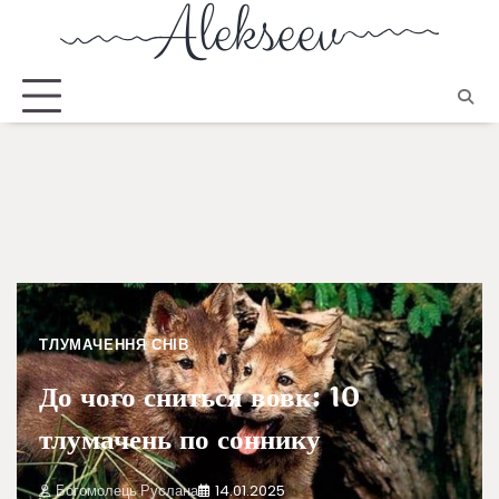
ТЛУМАЧЕННЯ СНІВ
До чого сниться вовк: 10
тлумачень по соннику
Богомолець Руслана
14.01.2025