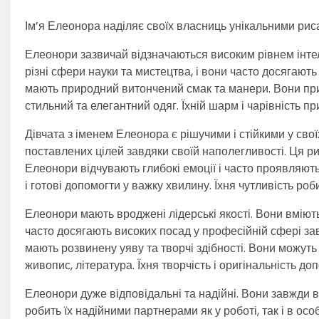
Ім’я Елеонора наділяє своїх власниць унікальними риса
Елеонори зазвичай відзначаються високим рівнем інтел
різні сфери науки та мистецтва, і вони часто досягають
мають природний витончений смак та манери. Вони пр
стильний та елегантний одяг. Їхній шарм і чарівність п
Дівчата з іменем Елеонора є рішучими і стійкими у сво
поставлених цілей завдяки своїй наполегливості. Ця ри
Елеонори відчувають глибокі емоції і часто проявляют
і готові допомогти у важку хвилину. Їхня чутливість ро
Елеонори мають вроджені лідерські якості. Вони вміют
часто досягають високих посад у професійній сфері зав
мають розвинену уяву та творчі здібності. Вони можуть
живопис, література. Їхня творчість і оригінальність д
Елеонори дуже відповідальні та надійні. Вони завжди в
робить їх надійними партнерами як у роботі, так і в ос