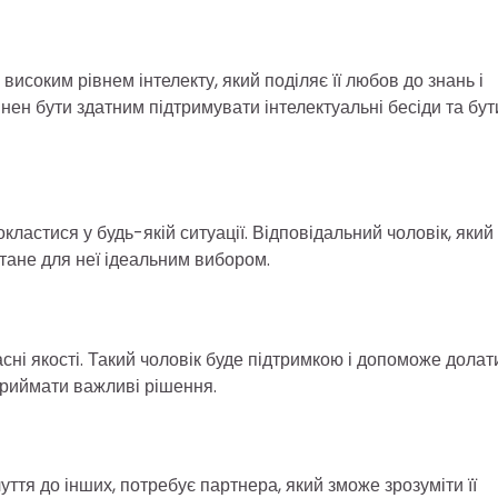
 високим рівнем інтелекту, який поділяє її любов до знань і
ен бути здатним підтримувати інтелектуальні бесіди та бут
ластися у будь-якій ситуації. Відповідальний чоловік, який
 стане для неї ідеальним вибором.
асні якості. Такий чоловік буде підтримкою і допоможе долат
 приймати важливі рішення.
чуття до інших, потребує партнера, який зможе зрозуміти її