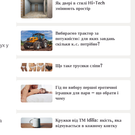
Як двері в стилі Hi-Tech
змінюють простір
Вибираємо трактор за
потужністю: для яких завдань
скільки к.с. потрібно?
ух у
Що таке трусики сліпи?
Гід по вибору першої еротичної
іграшки для пари – що обрати і
чому
Кружки від ТМ Idilia: якість, яка
а
відчувається в кожному ковтку