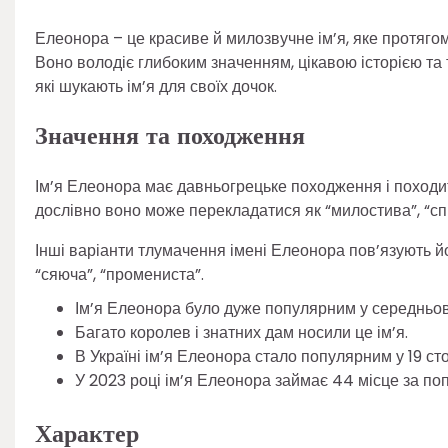
Елеонора – це красиве й милозвучне ім’я, яке протягом 
Воно володіє глибоким значенням, цікавою історією та
які шукають ім’я для своїх дочок.
Значення та походження
Ім’я Елеонора має давньогрецьке походження і походить 
дослівно воно може перекладатися як “милостива”, “спів
Інші варіанти тлумачення імені Елеонора пов’язують йо
“сяюча”, “промениста”.
Ім’я Елеонора було дуже популярним у середньов
Багато королев і знатних дам носили це ім’я.
В Україні ім’я Елеонора стало популярним у 19 стол
У 2023 році ім’я Елеонора займає 44 місце за поп
Характер