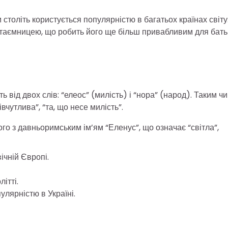
століть користується популярністю в багатьох країнах світу
 таємницею, що робить його ще більш привабливим для батьк
від двох слів: “елеос” (милість) і “нора” (народ). Таким ч
чутлива”, “та, що несе милість”.
го з давньоримським ім’ям “Еленус”, що означає “світла”,
ічній Європі.
ітті.
улярністю в Україні.