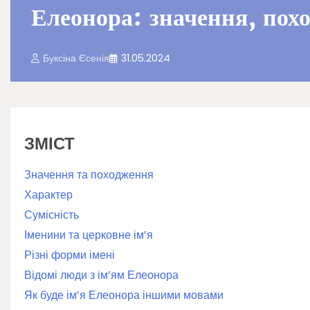
Елеонора: значення, пох
Буксіна Єсенія
31.05.2024
ЗМІСТ
Значення та походження
Характер
Сумісність
Іменини та церковне ім’я
Різні форми імені
Відомі люди з ім’ям Елеонора
Як буде ім’я Елеонора іншими мовами