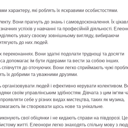
ми характеру, які роблять їх яскравими особистостями.
екту. Вони прагнуть до знань і самовдосконалення. Їх цікав
 значних успіхів у навчанні та професійній діяльності. Елео
иділяють увагу своєму зовнішньому вигляду, вибираючи
ритягують до них людей.
їх переконаннях. Вони здатні подолати труднощі та досягти
са допомагає їм бути лідерами та вести за собою інших.
ь співчуття до оточуючих. Вони легко сприймають чужі проб
бить їх добрими та уважними друзями.
ь організовувати людей і ефективно керувати колективом. 
дяки своїм управлінським здібностям. Дівчата з цим ім’ям ч
 проявляти себе у різних видах мистецтва, таких як музика,
опомагають їм створювати щось нове та унікальне.
иконують свої обіцянки і не кидають справи на півдорозі. Це
обистому житті. Елеонори легко знаходять спільну мову з лю