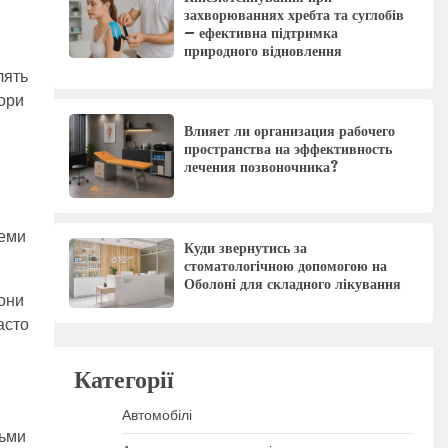
захворюваннях хребта та суглобів
– ефективна підтримка
природного відновлення
лять
нори
Влияет ли организация рабочего
пространства на эффективность
лечения позвоночника?
леми
Куди звернутись за
стоматологічною допомогою на
Оболоні для складного лікування
Вони
асто
Категорії
Автомобілі
дьми