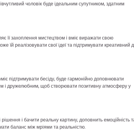
співчутливий чоловік буде ідеальним супутником, здатним
яє її захоплення мистецтвом і вміє виражати свою
оже їй реалізовувати свої ідеї та підтримувати креативний д
 вміє підтримувати бесіду, буде гармонійно доповнювати
тим і дружелюбним, щоб створювати позитивну атмосферу у
 рішення і бачити реальну картину, доповнить емоційність т
мати баланс між мріями та реальністю.