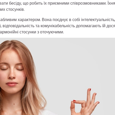
увати бесіду, що робить їх приємними співрозмовниками. Їхн
их стосунків.
абливим характером. Вона поєднує в собі інтелектуальність
сті, відповідальність та комунікабельність допомагають їй дос
гармонійні стосунки з оточуючими.