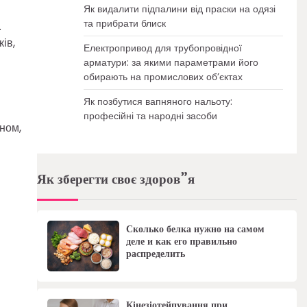
Як видалити підпалини від праски на одязі
та прибрати блиск
.
ів,
Електропривод для трубопровідної
арматури: за якими параметрами його
обирають на промислових об’єктах
Як позбутися вапняного нальоту:
професійні та народні засоби
ином,
Як зберегти своє здоров”я
Сколько белка нужно на самом
деле и как его правильно
распределить
Кінезіотейпування при