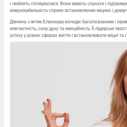
і люблять спілкуватися. Вони вміють слухати і підтрим
комунікабельність сприяє встановленню міцних і довірч
Дівчина з ім’ям Елеонора володіє багатогранним і прив
елегантність, силу духу та емоційність. Її лідерські яко
успіху у різних сферах життя і встановлювати міцні та 