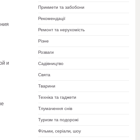
Прикмети та забобони
Рекомендації
ения
Ремонт та нерухомість
Різне
Розваги
ой и
Садівництво
Свята
Тварини
Техніка та гаджети
ые
Тлумачення снів
Туризм та подорожі
Фільми, серіали, шоу