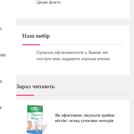
Цікаві факти
и
Наш вибір
Сучасна офтальмологія у Львові: які
нии
послуги має надавати хороша клініка
м
Зараз читають
м
Як ефективно лікувати грибок
нігтів: огляд сучасних методів