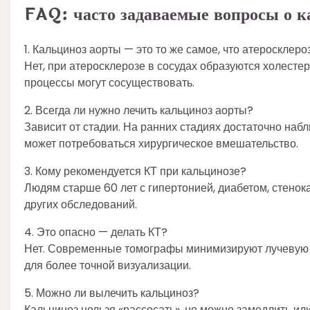
FAQ: часто задаваемые вопросы о к
1. Кальциноз аорты — это то же самое, что атеросклеро
Нет, при атеросклерозе в сосудах образуются холесте
процессы могут сосуществовать.
2. Всегда ли нужно лечить кальциноз аорты?
Зависит от стадии. На ранних стадиях достаточно на
может потребоваться хирургическое вмешательство.
3. Кому рекомендуется КТ при кальцинозе?
Людям старше 60 лет с гипертонией, диабетом, стенок
других обследований.
4. Это опасно — делать КТ?
Нет. Современные томографы минимизируют лучевую н
для более точной визуализации.
5. Можно ли вылечить кальциноз?
Кальциноз нельзя «рассосать», но можно замедлить или