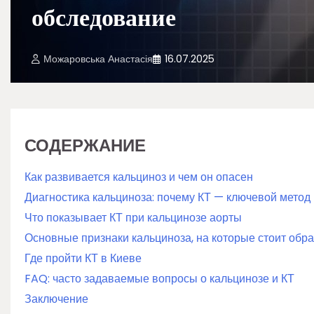
обследование
Можаровська Анастасія
16.07.2025
СОДЕРЖАНИЕ
Как развивается кальциноз и чем он опасен
Диагностика кальциноза: почему КТ — ключевой метод
Что показывает КТ при кальцинозе аорты
Основные признаки кальциноза, на которые стоит обр
Где пройти КТ в Киеве
FAQ: часто задаваемые вопросы о кальцинозе и КТ
Заключение