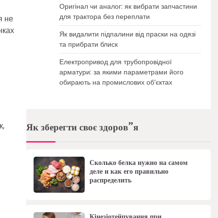
Оригінал чи аналог: як вибрати запчастини
для трактора без переплати
я не
нках
Як видалити підпалини від праски на одязі
та прибрати блиск
Електропривод для трубопровідної
арматури: за якими параметрами його
обирають на промислових об’єктах
к,
Як зберегти своє здоров”я
Сколько белка нужно на самом
деле и как его правильно
распределить
Кінезіотейпування при