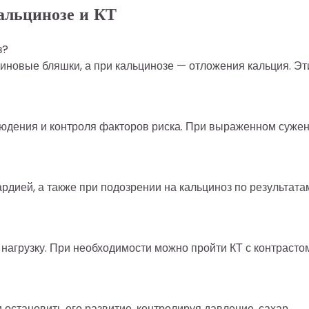
альцинозе и КТ
з?
риновые бляшки, а при кальцинозе — отложения кальция. Эт
блюдения и контроля факторов риска. При выраженном суже
ардией, а также при подозрении на кальциноз по результата
агрузку. При необходимости можно пройти КТ с контрасто
 остановить его развитие, контролируя давление, сахар,