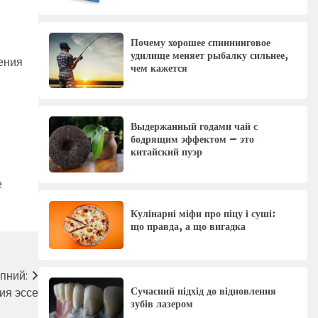
Почему хорошее спиннинговое
удилище меняет рыбалку сильнее,
ения
чем кажется
Выдержанный годами чай с
бодрящим эффектом – это
китайский пуэр
е
Кулінарні міфи про піцу і суші:
що правда, а що вигадка
пний:
Сучасний підхід до відновлення
ия эссе
зубів лазером