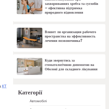
захворюваннях хребта та суглобів
– ефективна підтримка
природного відновлення
Влияет ли организация рабочего
пространства на эффективность
лечения позвоночника?
Куди звернутись за
стоматологічною допомогою на
Оболоні для складного лікування
а
КТ
Категорії
Автомобілі