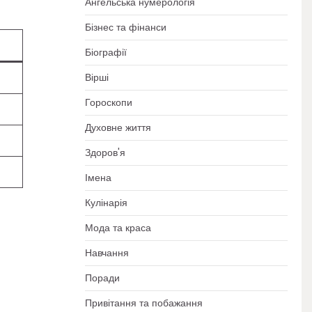
Ангельська нумерологія
Бізнес та фінанси
Біографії
Вірші
Гороскопи
Духовне життя
Здоров'я
Імена
Кулінарія
Мода та краса
Навчання
Поради
Привітання та побажання