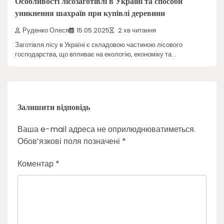
Особливості лісозаготівлі в Україні та способи
уникнення шахраїв при купівлі деревини
Руденко Олеся
15.05.2025
2 хв читання
Заготівля лісу в Україні є складовою частиною лісового
господарства, що впливає на екологію, економіку та…
Залишити відповідь
Ваша e-mail адреса не оприлюднюватиметься.
Обов’язкові поля позначені
*
Коментар
*