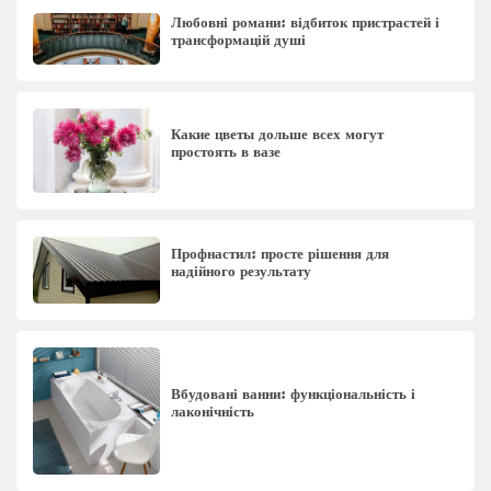
Любовні романи: відбиток пристрастей і
трансформацій душі
Какие цветы дольше всех могут
простоять в вазе
Профнастил: просте рішення для
надійного результату
Вбудовані ванни: функціональність і
лаконічність