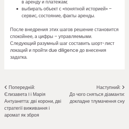
в аренду и платежам;
выбирать объект с «понятной историей» –
сервис, состояние, факты аренды.
После внедрения этих шагов решение становится
спокойнее, а цифры – управляемыми.
Следующий разумный шаг составить шорт-лист
локаций и пройти due diligence до внесения
задатка.
Навігація
Попередній:
Наступний:
Єлизавета I і Марія
До чого сняться діаманти:
записів
Антуанетта: дві корони, дві
докладне тлумачення сну
стратегії виживання і
аромат як зброя