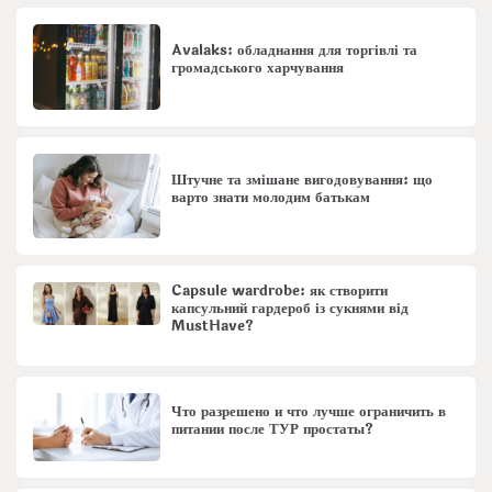
Avalaks: обладнання для торгівлі та
громадського харчування
Штучне та змішане вигодовування: що
варто знати молодим батькам
Capsule wardrobe: як створити
капсульний гардероб із сукнями від
MustHave?
Что разрешено и что лучше ограничить в
питании после ТУР простаты?