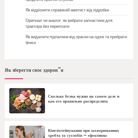
Як відрізнити справжній аметист від підробки
Оригінал чи аналог: як вибрати запчастини для
трактора без переплати
Як видалити підпалини від праски на одязі та прибрати
блиск
Як зберегти своє здоров”я
Сколько белка нужно на самом деле и
как его правильно распределить
Кінезіотейпування при захворюваннях
хребта та суглобів – ефективна