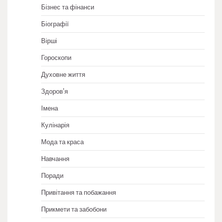
Бізнес та фінанси
Біографії
Вірші
Гороскопи
Духовне життя
Здоров'я
Імена
Кулінарія
Мода та краса
Навчання
Поради
Привітання та побажання
Прикмети та забобони