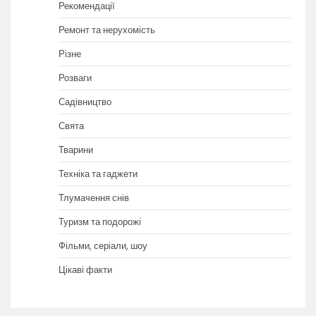
Рекомендації
Ремонт та нерухомість
Різне
Розваги
Садівництво
Свята
Тварини
Техніка та гаджети
Тлумачення снів
Туризм та подорожі
Фільми, серіали, шоу
Цікаві факти