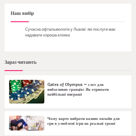
Наш вибір
Сучасна офтальмологія у Львові: які послуги має
надавати хороша клініка
Зараз читають
Gates of Olympus – слот для
вибагливих гравців: Як отримати
найбільші виграші
Чому варто вибрати казино онлайн для
гри в улюблені ігри на реальні гроші