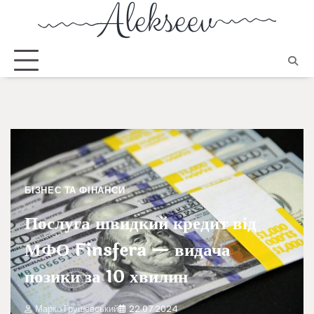
БІЗНЕС ТА ФІНАНСИ
Послуга швидкий кредит від
МФО Finsfera — видача
позики за 10 хвилин
Марко Грушевський
22.07.2024