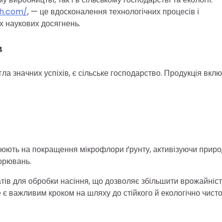
ch.com/
, — це вдосконалення технологічних процесів і
х наукових досягнень.
в
ла значних успіхів, є сільське господарство. Продукція вкл
ацюють на покращення мікрофлори ґрунту, активізуючи приро
ворювань.
тів для обробки насіння, що дозволяє збільшити врожайніст
 є важливим кроком на шляху до стійкого й екологічно чист