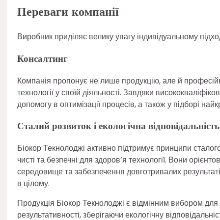
Переваги компанії
Виробник приділяє велику увагу індивідуальному підход
Консалтинг
Компанія пропонує не лише продукцію, але й професійн
технології у своїй діяльності. Завдяки висококваліфік
допомогу в оптимізації процесів, а також у підборі на
Сталий розвиток і екологічна відповідальність
Біокор Текнолоджі активно підтримує принципи сталого 
чисті та безпечні для здоров’я технології. Вони орієнт
середовище та забезпечення довготривалих результатів,
в цілому.
Продукція Біокор Текнолоджі є відмінним вибором для к
результативності, зберігаючи екологічну відповідальніст