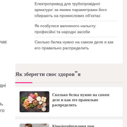
Електропривод для трубопровідної
арматури: за якими параметрами його
обирають на промислових об’єктах
Як позбутися вапняного нальоту:
професійні та народні засоби
ючає
Сколько белка нужно на самом деле и как
его правильно распределить
Як зберегти своє здоров”я
дні
Сколько белка нужно на самом
деле и как его правильно
ь,
распределить
ого
Кінезіотейпування при