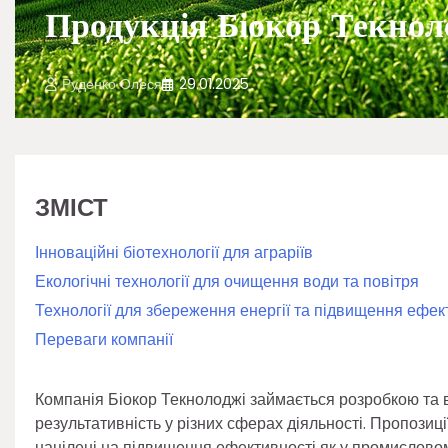
Продукція Біокор Текнол
Руденко Олеся
29.01.2025
ЗМІСТ
Інноваційні біотехнології для аграріїв
Екологічні технології для очищення води та повітря
Технології для збереження енергії та підвищення ефе
Переваги компанії
Компанія Біокор Текнолоджі займається розробкою та в
результативність у різних сферах діяльності. Пропози
націлені на підвищення ефективності як у промисловому 