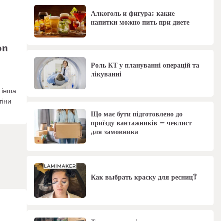
Алкоголь и фигура: какие
напитки можно пить при диете
on
Роль КТ у плануванні операцій та
лікуванні
 інша
тіни
Що має бути підготовлено до
приїзду вантажників – чеклист
для замовника
Как выбрать краску для ресниц?