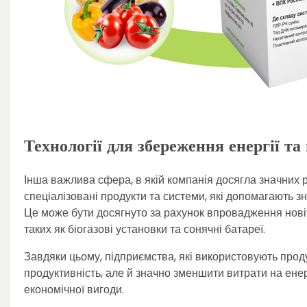
Технології для збереження енергії т
Інша важлива сфера, в якій компанія досягла значних 
спеціалізовані продукти та системи, які допомагають з
Це може бути досягнуто за рахунок впровадження новітн
таких як біогазові установки та сонячні батареї.
Завдяки цьому, підприємства, які використовують про
продуктивність, але й значно зменшити витрати на ен
економічної вигоди.