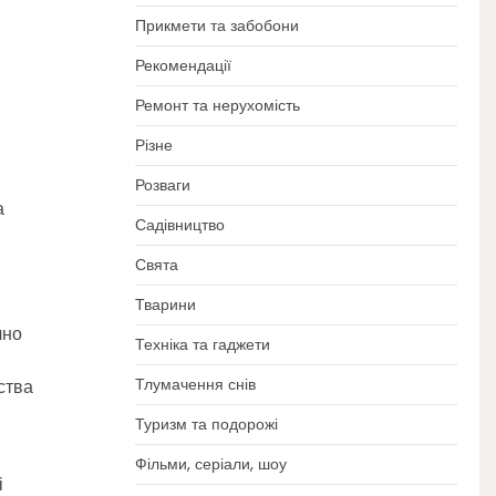
Прикмети та забобони
Рекомендації
Ремонт та нерухомість
Різне
Розваги
а
Садівництво
Свята
Тварини
чно
Техніка та гаджети
Тлумачення снів
ства
Туризм та подорожі
Фільми, серіали, шоу
і