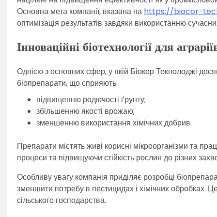
Основна мета компанії, вказана на
https://biocor-te
оптимізація результатів завдяки використанню сучасни
Інноваційні біотехнології для аграрії
Однією з основних сфер, у якій Біокор Текнолоджі досяг
біопрепарати, що сприяють:
підвищенню родючості ґрунту;
збільшенню якості врожаю;
зменшенню використання хімічних добрив.
Препарати містять живі корисні мікроорганізми та пр
процеси та підвищуючи стійкість рослин до різних зах
Особливу увагу компанія приділяє розробці біопрепара
зменшити потребу в пестицидах і хімічних обробках. Це
сільського господарства.