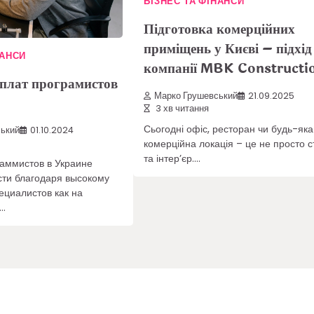
БІЗНЕС ТА ФІНАНСИ
Підготовка комерційних
приміщень у Києві – підхід
НАНСИ
компанії MBK Constructi
рплат програмистов
Марко Грушевський
21.09.2025
3 хв читання
Сьогодні офіс, ресторан чи будь-яка
ький
01.10.2024
комерційна локація – це не просто с
та інтер’єр.…
аммистов в Украине
ти благодаря высокому
ециалистов как на
к…