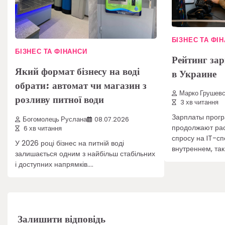
БІЗНЕС ТА ФІ
БІЗНЕС ТА ФІНАНСИ
Рейтинг за
Який формат бізнесу на воді
в Украине
обрати: автомат чи магазин з
Марко Грушевс
розливу питної води
3 хв читання
Зарплаты прогр
Богомолець Руслана
08.07.2026
продолжают рас
6 хв читання
спросу на IT-сп
У 2026 році бізнес на питній воді
внутреннем, та
залишається одним з найбільш стабільних
і доступних напрямків.…
Залишити відповідь