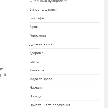
Ангельська нумерологія
Бізнес та фінанси
Біографії
Вірші
Гороскопи
Духовне життя
Здоров'я
Імена
х.
Кулінарія
гії,
Мода та краса
Навчання
Поради
Привітання та побажання