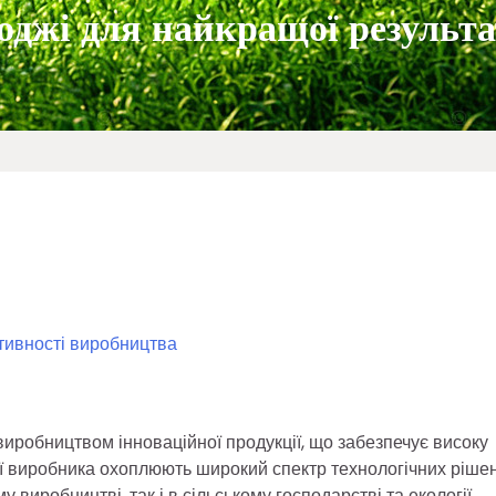
оджі для найкращої результа
ктивності виробництва
иробництвом інноваційної продукції, що забезпечує високу
ції виробника охоплюють широкий спектр технологічних рішен
виробництві, так і в сільському господарстві та екології.