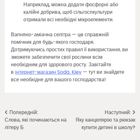
Наприклад, можна додати фосфорні або
калійні добрива, щоб сільгоспкультури
отримали всі необхідні мікроелементи.
Вапняно-аміачна селітра — цe справжній
помічник для будь-якого господаря.
Дотримуючись простих правил її використання, ви
зможете забезпечити свої рослини всім
необхідним для здорового росту. Завітайте
в
інтернет-магазин Soda. Kiev
— тут ви знайдете
все необхідне для вашого господарства!
Навігація
Попередній:
Наступний:
Слова, які починаються на
Яку канцелярію та рюкзак
записів
літеру Б
купити дитині в школу?