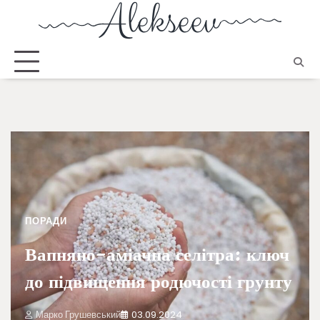
ПОРАДИ
Вапняно-аміачна селітра: ключ
до підвищення родючості грунту
Марко Грушевський
03.09.2024