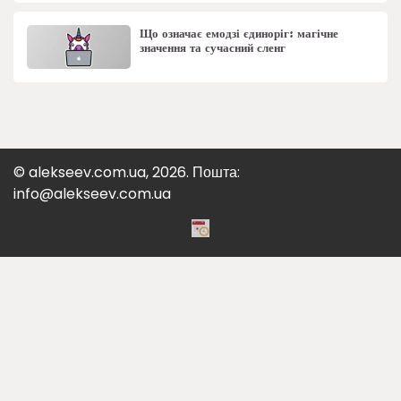
Що означає емодзі єдиноріг: магічне
значення та сучасний сленг
© alekseev.com.ua, 2026. Пошта:
info@alekseev.com.ua