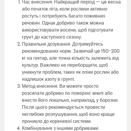
Час внесення. Найкращий період — цe весна
або початок літа, коли рослини активно
ростуть і потребують багато поживних
речовин. Однак добриво також можна
використовувати восени, щоб підготувати
грунт до наступного сезону.
Правильне дозування. Дотримуйтесь
рекомендованих норм. Зазвичай цe 150-200
кг на гектар, але точна кількість залежить від
культур. Важливо не переборщити, щоб
уникнути проблем, таких як опіки рослин або
надлишок азоту в грунті.
Метод внесення. Ви можете просто
розсипати добриво по поверхні землі або
внести його локально, наприклад, у борозни.
Після цього рекомендується провести
неглибоке розпушування, щоб воно краще
проникло до кореневої системи.
Комбінування з іншими добривами.