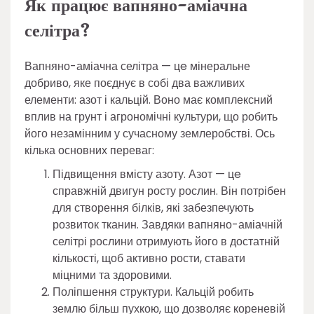
Як працює вапняно-аміачна
селітра?
Вапняно-аміачна селітра — цe мінеральне
добриво, яке поєднує в собі два важливих
елементи: азот і кальцій. Воно має комплексний
вплив на грунт і агрономічні культури, що робить
його незамінним у сучасному землеробстві. Ось
кілька основних переваг:
Підвищення вмісту азоту. Азот — цe
справжній двигун росту рослин. Він потрібен
для створення білків, які забезпечують
розвиток тканин. Завдяки вапняно-аміачній
селітрі рослини отримують його в достатній
кількості, щоб активно рости, ставати
міцними та здоровими.
Поліпшення структури. Кальцій робить
землю більш пухкою, що дозволяє кореневій