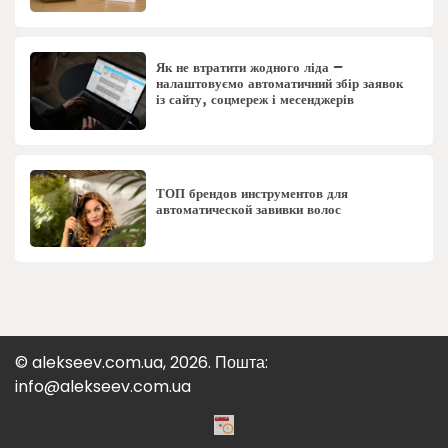
Як не втратити жодного ліда –
налаштовуємо автоматичний збір заявок
із сайту, соцмереж і месенджерів
ТОП брендов инструментов для
автоматической завивки волос
© alekseev.com.ua, 2026. Пошта:
info@alekseev.com.ua