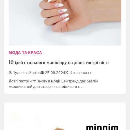
МОДА ТА КРАСА
10 ідей стильного манікюру на довгі гострі нігті
Туленіна Каріна
25.06.2024
4 хв читання
Довгі гострі нігті знову в моді! Цей тренд дає безліч
можливостей для створення сміливого та…