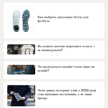
Как выбрать идеальные бутсы для
футбола
Як купити системи зворотного осмосу і
не пошкодувати?
Чи ґрунтуються онлайн-слоти лише на
везінні?
Чому ринок моторних олив у 2026 році
став питанням постачання, а не лише
бренду