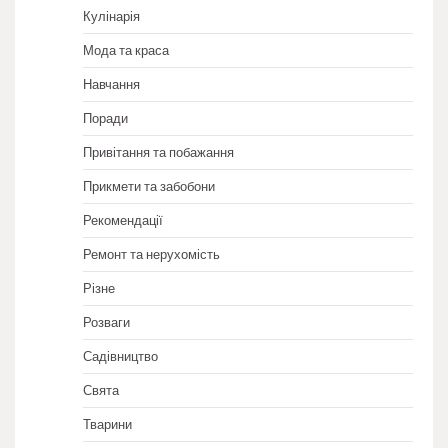
Кулінарія
Мода та краса
Навчання
Поради
Привітання та побажання
Прикмети та забобони
Рекомендації
Ремонт та нерухомість
Різне
Розваги
Садівництво
Свята
Тварини