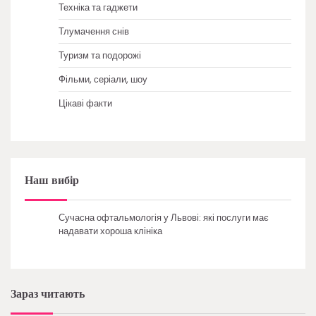
Техніка та гаджети
Тлумачення снів
Туризм та подорожі
Фільми, серіали, шоу
Цікаві факти
Наш вибір
Сучасна офтальмологія у Львові: які послуги має
надавати хороша клініка
Зараз читають