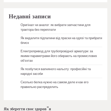
Недавні записи
Оригінал чи аналог: як вибрати запчастини для
трактора без переплати
Як видалити підпалини від праски на одязі та прибрати
блиск
Електропривод для трубопровідної арматури: за
якими параметрами його обирають на промислових
об’єктах
Як позбутися вапняного нальоту: професійні та
народні засоби
Сколько белка нужно на самом деле и как его
правильно распределить
Як зберегти своє здоров”я