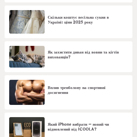
Скільки коштує весільна сукня в
Україні: ціни 2025 року
Як захистити диван від вовни та кігтів
вихованців?
Вплив тренболону на спортивні
досягнення
Який iPhone вибрати – новий чи
відновлений від ICOOLA?