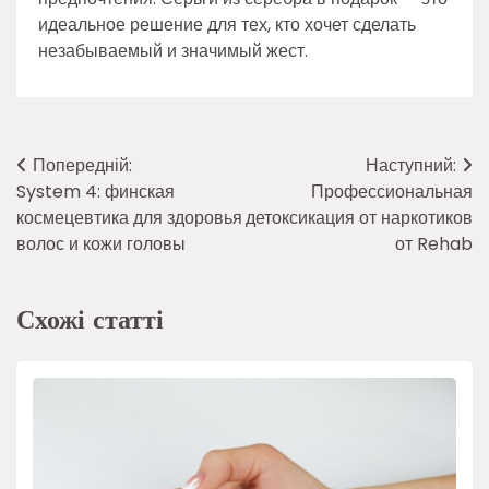
идеальное решение для тех, кто хочет сделать
незабываемый и значимый жест.
Навігація
Попередній:
Наступний:
System 4: финская
Профессиональная
записів
космецевтика для здоровья
детоксикация от наркотиков
волос и кожи головы
от Rehab
Схожі статті