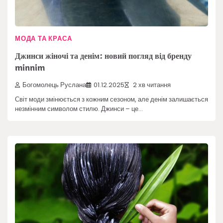
МОДА ТА КРАСА
Джинси жіночі та денім: новий погляд від бренду
minnim
Богомолець Руслана
01.12.2025
2 хв читання
Світ моди змінюється з кожним сезоном, але денім залишається
незмінним символом стилю. Джинси – це…