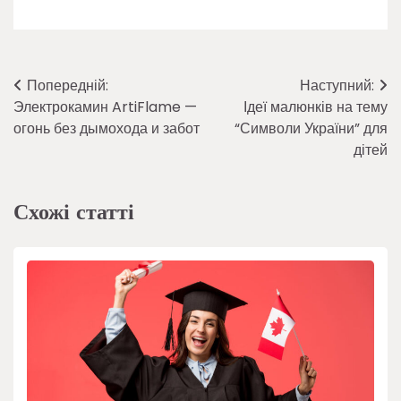
Навігація
Попередній:
Наступний:
Электрокамин ArtiFlame —
Ідеї малюнків на тему
записів
огонь без дымохода и забот
“Символи України” для
дітей
Схожі статті