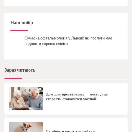
Наш вибір
Сучасна офтальмологія у Львові: які послуги має
надавати хороша клініка
Зараз читають
Дом для престарелых – место, где
старость становится уютной
Як обрати корм для собаки