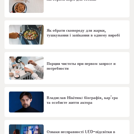
Як обрати сковороду для жарки,
тушкування і запікання в одному виробі
Порция чистоты при первом запросе и
потребности
Владислав Нікітюк: біографія, кар’єра
та особисте життя актора
Ознаки несправності LED-підсвітки в