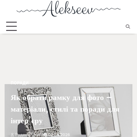
ПОРАДИ
Як обрати рамку для фото –
матеріали, стилі та поради для
інтер’єру
Руденко Олеся
02.04.2026