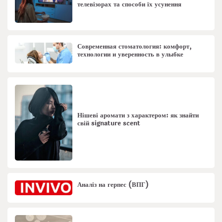
телевізорах та способи їх усунення
Современная стоматология: комфорт,
технологии и уверенность в улыбке
Нішеві аромати з характером: як знайти
свій signature scent
Аналіз на герпес (ВПГ)