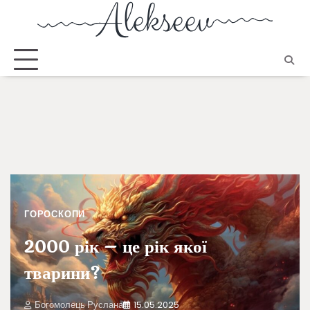
ГОРОСКОПИ
2000 рік – це рік якої
тварини?
Богомолець Руслана
15.05.2025