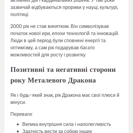
активних дій і кардинальних рішень. У такі роки
зазвичай відбуваються прориви у науці, культурі,
політиці.
2000 рік не став винятком. Він символізував
початок нової ери, епохи технологій та інновацій.
Люди в цей період були сповнені енергії та
оптимізму, а сам рік подарував багато
можливостей для росту і розвитку.
Позитивні та негативні сторони
року Металевого Дракона
Як і будь-який знак, рік Дракона має свої плюси й
мінуси.
Переваги:
Велика внутрішня сила і наполегливість
Здатність вести за собою інших