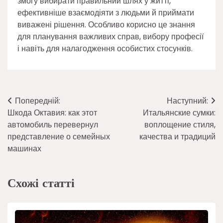
змогу вибирати правильний шлях у житті,
ефективніше взаємодіяти з людьми й приймати
виважені рішення. Особливо корисно це знання
для планування важливих справ, вибору професії
і навіть для налагодження особистих стосунків.
Навігація
Попередній:
Наступний:
Шкода Октавия: как этот
Итальянские сумки:
записів
автомобиль перевернул
воплощение стиля,
представление о семейных
качества и традиций
машинах
Схожі статті