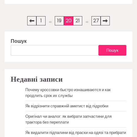
Пагінація
1
…
19
20
21
…
27
записів
Пошук
Пошук
Недавні записи
Почему кроссовки быстро изнашиваются и как
продлить срок их службы
Як відрізнити справжній аметист від підробки
Оригінал чи аналог: як вибрати запчастини для
трактора без переплати
Як видалити підпалини від праски на одязі та прибрати