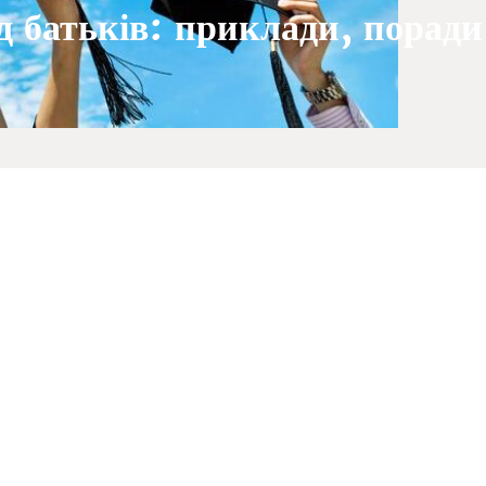
 батьків: приклади, поради,