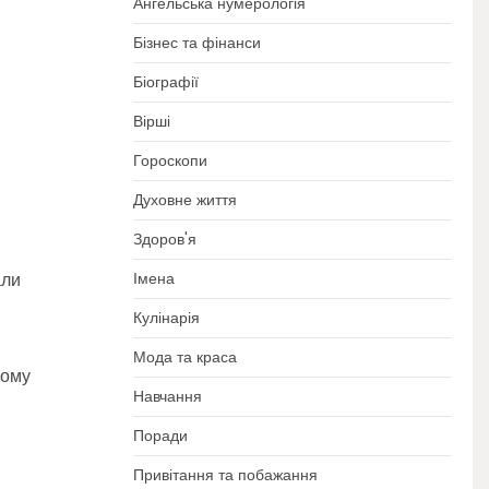
Ангельська нумерологія
Бізнес та фінанси
Біографії
Вірші
Гороскопи
Духовне життя
Здоров'я
али
Імена
Кулінарія
Мода та краса
ному
Навчання
Поради
Привітання та побажання