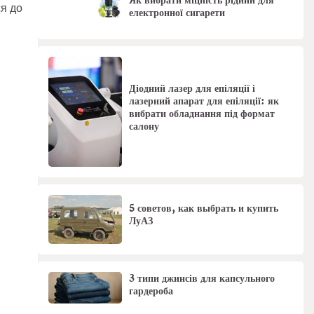
Як вибрати міцність рідини для
ся до
електронної сигарети
Діодний лазер для епіляції і
лазерний апарат для епіляції: як
вибрати обладнання під формат
салону
5 советов, как выбрать и купить
ЛуАЗ
3 типи джинсів для капсульного
гардероба