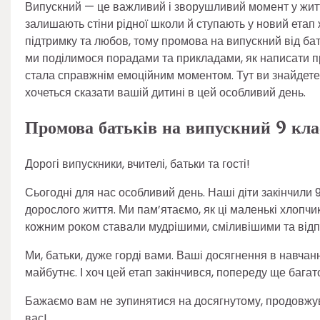
Випускний — це важливий і зворушливий момент у житті
залишають стіни рідної школи й ступають у новий етап 
підтримку та любов, тому промова на випускний від бат
ми поділимося порадами та прикладами, як написати п
стала справжнім емоційним моментом. Тут ви знайдете к
хочеться сказати вашій дитині в цей особливий день.
Промова батьків на випускний 9 кла
Дорогі випускники, вчителі, батьки та гості!
Сьогодні для нас особливий день. Наші діти закінчили 
дорослого життя. Ми пам’ятаємо, як ці маленькі хлопчики
кожним роком ставали мудрішими, сміливішими та від
Ми, батьки, дуже горді вами. Ваші досягнення в навчан
майбутнє. І хоч цей етап закінчився, попереду ще багато
Бажаємо вам не зупинятися на досягнутому, продовжува
вас!