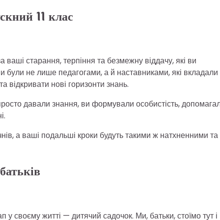
скний 11 клас
 ваші старання, терпіння та безмежну віддачу, які ви
и були не лише педагогами, а й наставниками, які вкладали
а відкривати нові горизонти знань.
просто давали знання, ви формували особистість, допомага
і.
чнів, а ваші подальші кроки будуть такими ж натхненними та
батьків
у своєму житті — дитячий садочок. Ми, батьки, стоїмо тут і