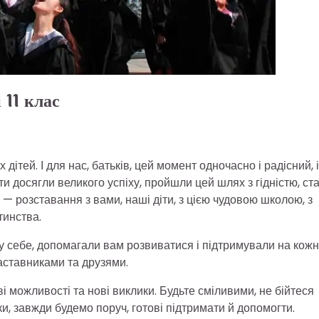
 11 клас
дітей. І для нас, батьків, цей момент одночасно і радісний, і
ти досягли великого успіху, пройшли цей шлях з гідністю, ст
 розставання з вами, наші діти, з цією чудовою школою, з
тинства.
нку себе, допомагали вам розвиватися і підтримували на кож
наставниками та друзями.
і можливості та нові виклики. Будьте сміливими, не бійтеся
и, завжди будемо поруч, готові підтримати й допомогти.