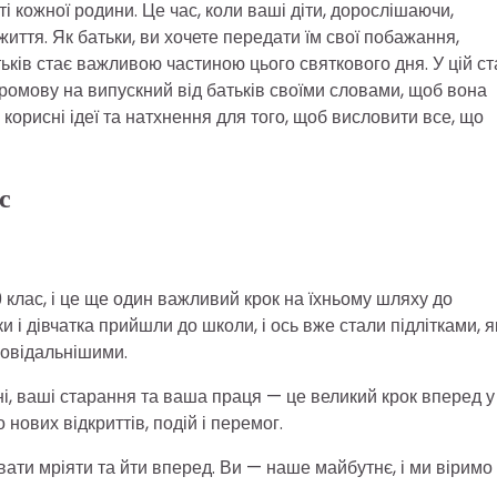
 кожної родини. Це час, коли ваші діти, дорослішаючи,
життя. Як батьки, ви хочете передати їм свої побажання,
ьків стає важливою частиною цього святкового дня. У цій ст
ромову на випускний від батьків своїми словами, щоб вона
орисні ідеї та натхнення для того, щоб висловити все, що
с
9 клас, і це ще один важливий крок на їхньому шляху до
 і дівчатка прийшли до школи, і ось вже стали підлітками, як
повідальнішими.
ні, ваші старання та ваша праця — це великий крок вперед у
 нових відкриттів, подій і перемог.
ти мріяти та йти вперед. Ви — наше майбутнє, і ми віримо