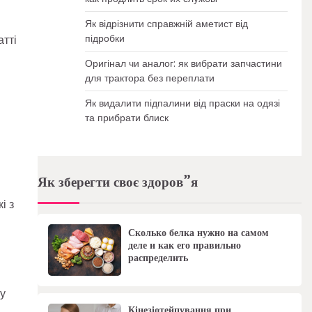
Як відрізнити справжній аметист від
підробки
атті
Оригінал чи аналог: як вибрати запчастини
для трактора без переплати
Як видалити підпалини від праски на одязі
та прибрати блиск
Як зберегти своє здоров”я
і з
Сколько белка нужно на самом
деле и как его правильно
распределить
 у
Кінезіотейпування при