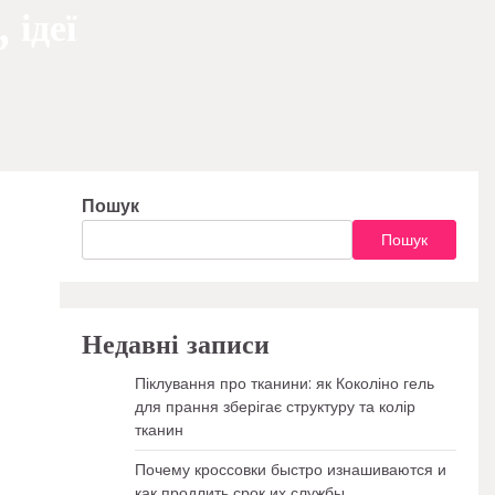
 ідеї
Пошук
Пошук
Недавні записи
Піклування про тканини: як Коколіно гель
для прання зберігає структуру та колір
тканин
Почему кроссовки быстро изнашиваются и
как продлить срок их службы