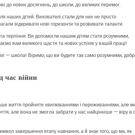
ві до нових досягнень, до школи, до великих перемог.
ля наших дітей. Вихователі стали для них не просто
магали відкривати нові горизонти та розвивати таланти.
у та терпіння. Ви допомогли нашим дітям стати розумними,
ємо вам великого щастя та нових успіхів у вашій праці!
тап — школа! Віримо, що ви будете так само розумними, доб
д час війни
наше життя пройняте хвилюваннями і переживаннями, але м
ття, але вона не змогла забрати у нас найцінніше — віру в 
символ завершення етапу навчання, а й знак того, що ми, як