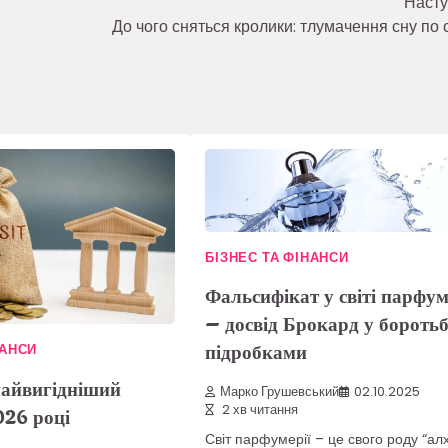
Насту
До чого сняться кролики: тлумачення сну по 
БІЗНЕС ТА ФІНАНСИ
Фальсифікат у світі парфум
– досвід Брокард у боротьб
підробками
НАНСИ
найвигідніший
Марко Грушевський
02.10.2025
2 хв читання
026 році
Світ парфумерії – це свого роду “алх