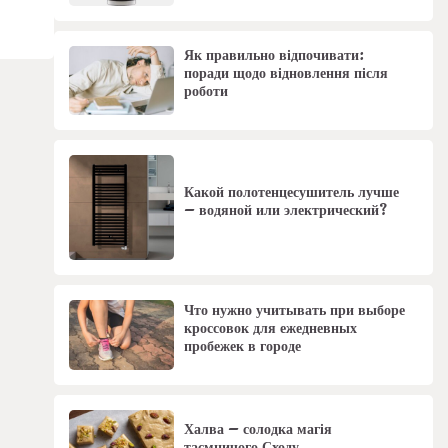
Як правильно відпочивати:
поради щодо відновлення після
роботи
Какой полотенцесушитель лучше
– водяной или электрический?
Что нужно учитывать при выборе
кроссовок для ежедневных
пробежек в городе
Халва – солодка магія
таємничого Сходу