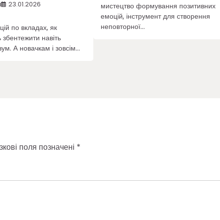
я
23.01.2026
мистецтво формування позитивних
емоцій, інструмент для створення
неповторної…
цій по вкладах, як
ь збентежити навіть
ум. А новачкам і зовсім…
зкові поля позначені
*