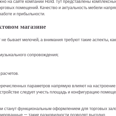
но на сайте компании Hold. Тут представлены комплексны
орговых помещений. Качество и актуальность мебели напр
работе и прибыльности.
уктовом магазине
не бывает мелочей, а внимания требуют такие аспекты, как
 музыкального сопровождения;
расчетов.
еречисленных параметров напрямую влияют на настроение
устройстве следует учесть площадь и конфигурацию помеще
ни станут функциональным оформлением для торговых зал
рированные — такие разновидности позволят выгодно