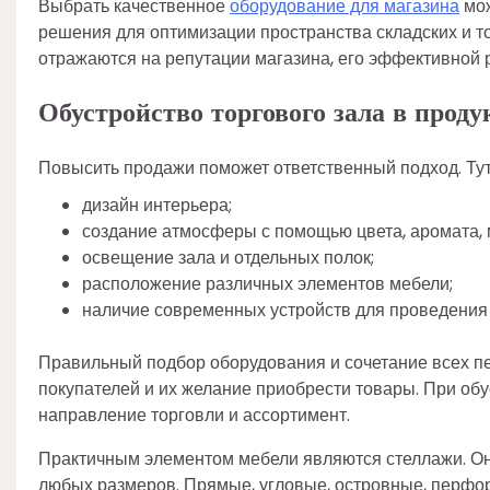
Выбрать качественное
оборудование для магазина
мож
решения для оптимизации пространства складских и т
отражаются на репутации магазина, его эффективной 
Обустройство торгового зала в прод
Повысить продажи поможет ответственный подход. Тут 
дизайн интерьера;
создание атмосферы с помощью цвета, аромата,
освещение зала и отдельных полок;
расположение различных элементов мебели;
наличие современных устройств для проведения 
Правильный подбор оборудования и сочетание всех п
покупателей и их желание приобрести товары. При об
направление торговли и ассортимент.
Практичным элементом мебели являются стеллажи. О
любых размеров. Прямые, угловые, островные, перфо