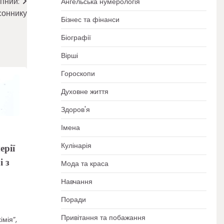
пний:
Ангельська нумерологія
соннику
Бізнес та фінанси
Біографії
Вірші
Гороскопи
Духовне життя
Здоров'я
Імена
Кулінарія
ерії
і з
Мода та краса
Навчання
Поради
Привітання та побажання
імія”,