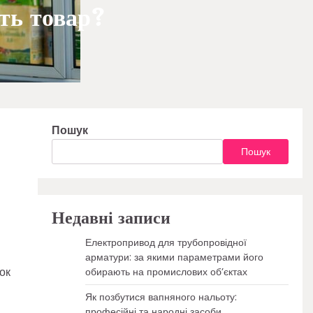
ать товар?
Пошук
Пошук
Недавні записи
Електропривод для трубопровідної
арматури: за якими параметрами його
ок
обирають на промислових об’єктах
Як позбутися вапняного нальоту:
професійні та народні засоби