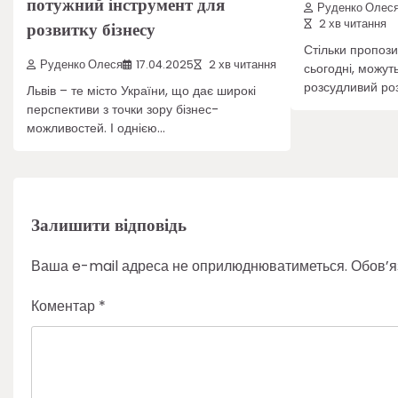
потужний інструмент для
Руденко Олес
2 хв читання
розвитку бізнесу
Стільки пропози
Руденко Олеся
17.04.2025
2 хв читання
сьогодні, можут
розсудливий роз
Львів – те місто України, що дає широкі
перспективи з точки зору бізнес-
можливостей. І однією…
Залишити відповідь
Ваша e-mail адреса не оприлюднюватиметься.
Обов’я
Коментар
*