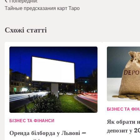
Навігація
Попередній:
Тайные предсказания карт Таро
записів
Схожі статті
БІЗНЕС ТА ФІ
Як обрати 
БІЗНЕС ТА ФІНАНСИ
депозит у 2
Оренда білборда у Львові –