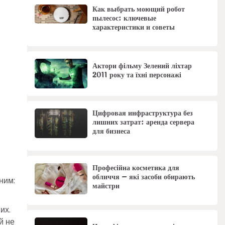
Как выбрать моющий робот
пылесос: ключевые
характеристики и советы
Актори фільму Зелений ліхтар
2011 року та їхні персонажі
Цифровая инфраструктура без
лишних затрат: аренда сервера
для бизнеса
Професійна косметика для
обличчя – які засоби обирають
ним:
майстри
их.
й не