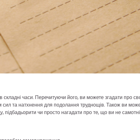
 складні часи. Перечитуючи його, ви можете згадати про св
ам сил та натхнення для подолання труднощів. Також ви мож
, підбадьорити чи просто нагадати про те, що ви не самотні