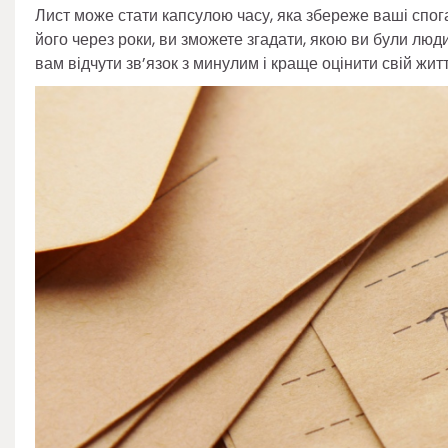
Лист може стати капсулою часу, яка збереже ваші спог
його через роки, ви зможете згадати, якою ви були лю
вам відчути зв’язок з минулим і краще оцінити свій жит