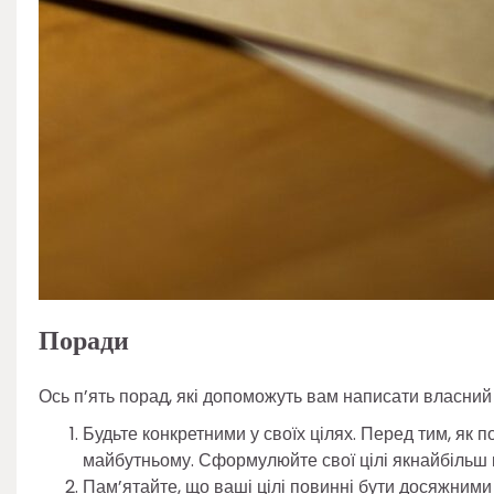
Поради
Ось п’ять порад, які допоможуть вам написати власний
Будьте конкретними у своїх цілях. Перед тим, як 
майбутньому. Сформулюйте свої цілі якнайбільш к
Пам’ятайте, що ваші цілі повинні бути досяжними