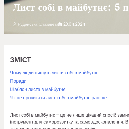
Лист собі в майбутнє: 5 
Руденська Єлизавета
23.04.2024
ЗМІСТ
Чому люди пишуть листи собі в майбутнє
Поради
Шаблон листа в майбутнє
Як не прочитати лист собі в майбутнє раніше
Лист собі в майбутнє – це не лише цікавий спосіб зами
інструмент для саморозвитку та самовдосконалення. Ві
та визначити шлях до досягнення успіху.