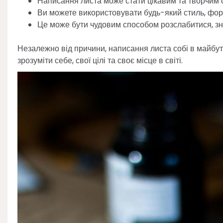
Написання листа може стати цікавим та творчим
Ви можете використовувати будь-який стиль, фор
Це може бути чудовим способом розслабитися, зня
Незалежно від причини, написання листа собі в майбу
зрозуміти себе, свої цілі та своє місце в світі.