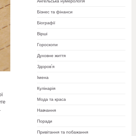
Ангельська нумерологія
Бізнес та фінанси
Біографії
Вірші
Гороскопи
Духовне життя
Здоров'я
Імена
Кулінарія
ої
Мода та краса
ете
.
Навчання
Поради
Привітання та побажання